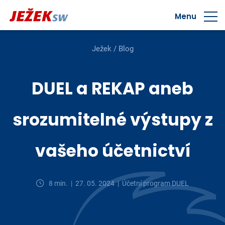
Menu
Ježek
/
Blog
DUEL a REKAP aneb
srozumitelné výstupy z
vašeho účetnictví
8 min. |
27. 05. 2024 |
Účetní program DUEL