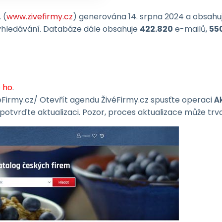
 (
www.zivefirmy.cz
) generována 14. srpna 2024 a obsahu
yhledávání. Databáze dále obsahuje
422.820
e-mailů,
55
e ho
.
Firmy.cz/ Otevřít agendu ŽivéFirmy.cz spusťte operaci
Ak
potvrďte aktualizaci. Pozor, proces aktualizace může trvat