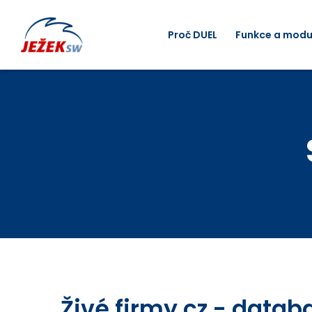
Proč DUEL
Funkce a modu
Živé firmy.cz - data