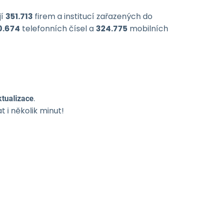
jí
351.713
firem a institucí zařazených do
0.674
telefonních čísel a
324.775
mobilních
.
tualizace
 i několik minut!