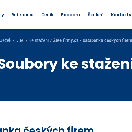
ly
Reference
Ceník
Podpora
Školení
Kontakty
Ježek
/
Duel
/
Ke stažení
/
Živé firmy.cz - databanka českých fire
Soubory ke stažen
banka českých firem