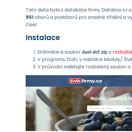
Tato data byla z databáze firmy Databox s.r.o.
951
oborů a podoborů pro snadné třídění a v
čísel.
Instalace
Stáhněte si soubor
a
rozbalt
duel-dcf.zip
V programu DUEL v nabídce Moduly/ Živé
V průvodci nalistujte rozbalený soubor a 