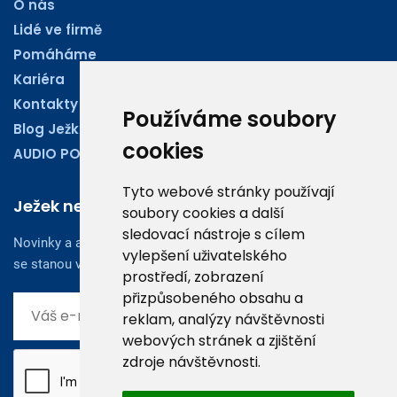
O nás
Lidé ve firmě
Pomáháme
Kariéra
Kontakty
Používáme soubory
Blog Ježkoviny
cookies
AUDIO PODCASTY
Tyto webové stránky používají
Ježek newsletter
soubory cookies a další
sledovací nástroje s cílem
Novinky a aktuality z oboru účetnictví, obchodu či legislativy
vylepšení uživatelského
se stanou vaším dobrým rádcem.
prostředí, zobrazení
přizpůsobeného obsahu a
reklam, analýzy návštěvnosti
webových stránek a zjištění
zdroje návštěvnosti.