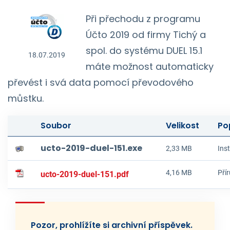
Při přechodu z programu
Účto 2019 od firmy Tichý a
spol. do systému DUEL 15.1
18.07.2019
máte možnost automaticky
převést i svá data pomocí převodového
můstku.
Soubor
Velikost
Po
ucto-2019-duel-151.exe
2,33 MB
Ins
4,16 MB
Pří
ucto-2019-duel-151.pdf
Pozor, prohlížíte si archivní příspěvek.