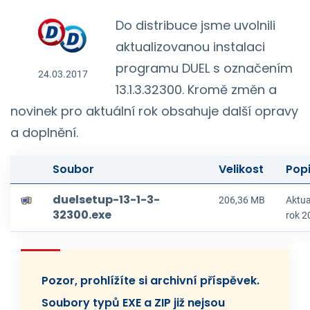
Do distribuce jsme uvolnili
aktualizovanou instalaci
programu DUEL s označením
24.03.2017
13.1.3.32300. Kromě změn a
novinek pro aktuální rok obsahuje další opravy
a doplnění.
Soubor
Velikost
Pop
duelsetup-13-1-3-
206,36 MB
Aktua
32300.exe
rok 2
Pozor, prohlížíte si archivní příspěvek.
Soubory typů EXE a ZIP již nejsou