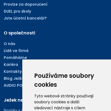
Provize za doporučení
DUEL pro školy
Jste účetní kancelář?
O společnosti
O nás
Lidé ve firmě
Pomáháme
Kariéra
Kontakty
Používáme soubory
Blog Ježkoviny
cookies
AUDIO PODCASTY
Tyto webové stránky používají
Ježek newsletter
soubory cookies a další
sledovací nástroje s cílem
Novinky a aktuality z oboru účetnictví, obchodu či legislativy