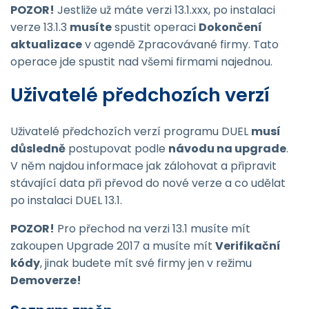
POZOR!
Jestliže už máte verzi 13.1.xxx, po instalaci
verze 13.1.3
musíte
spustit operaci
Dokončení
aktualizace
v agendě Zpracovávané firmy. Tato
operace jde spustit nad všemi firmami najednou.
Uživatelé předchozích verzí
Uživatelé předchozích verzí programu DUEL
musí
důsledně
postupovat podle
návodu na upgrade
.
V něm najdou informace jak zálohovat a připravit
stávající data při převod do nové verze a co udělat
po instalaci DUEL 13.1.
POZOR!
Pro přechod na verzi 13.1 musíte mít
zakoupen Upgrade 2017 a musíte mít
Verifikační
kódy
, jinak budete mít své firmy jen v režimu
Demoverze!