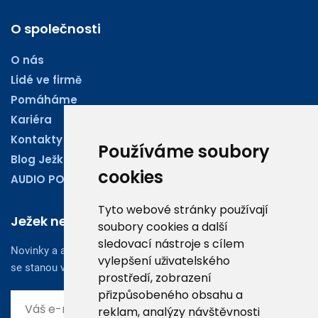
O společnosti
O nás
Lidé ve firmě
Pomáháme
Kariéra
Kontakty
Používáme soubory
Blog Ježkoviny
cookies
AUDIO PODCASTY
Tyto webové stránky používají
Ježek newsletter
soubory cookies a další
sledovací nástroje s cílem
Novinky a aktuality z oboru účetnictví, obchodu či legislativy
vylepšení uživatelského
se stanou vaším dobrým rádcem.
prostředí, zobrazení
přizpůsobeného obsahu a
reklam, analýzy návštěvnosti