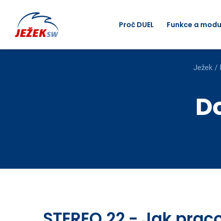
Proč DUEL
Funkce a modu
Ježek
/
D
STEREO 22 - Jak prac