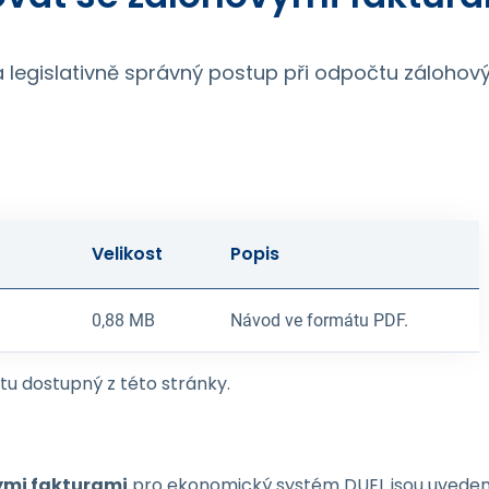
 legislativně správný postup při odpočtu zálohovýc
Velikost
Popis
0,88 MB
Návod ve formátu PDF.
u dostupný z této stránky.
ými fakturami
pro ekonomický systém DUEL jsou uveden