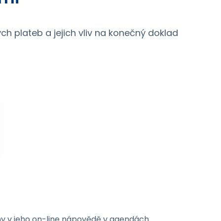
h plateb a jejich vliv na konečný doklad
y v jeho on-line nápovědě v agendách