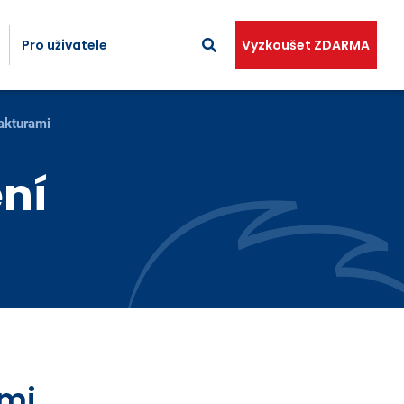
Pro uživatele
Vyzkoušet ZDARMA
akturami
ní
ami