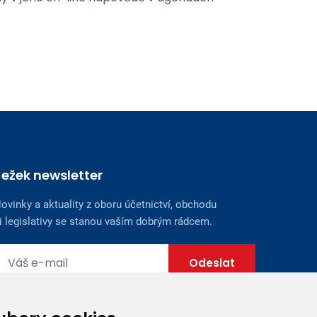
Ježek newsletter
ovinky a aktuality z oboru účetnictví, obchodu
i legislativy se stanou vaším dobrým rádcem.