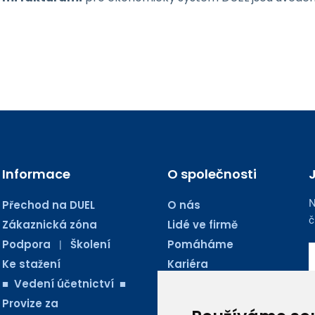
Informace
O společnosti
N
Přechod na DUEL
O nás
č
Zákaznická zóna
Lidé ve firmě
Podpora
Školení
Pomáháme
|
Ke stažení
Kariéra
■ Vedení účetnictví ■
Kontakty
Provize za
Blog Ježkoviny