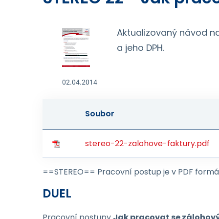
Aktualizovaný návod na
a jeho DPH.
02.04.2014
Soubor
stereo-22-zalohove-faktury.pdf
==STEREO== Pracovní postup je v PDF formát
DUEL
Pracovní postupy
Jak pracovat se zálohov