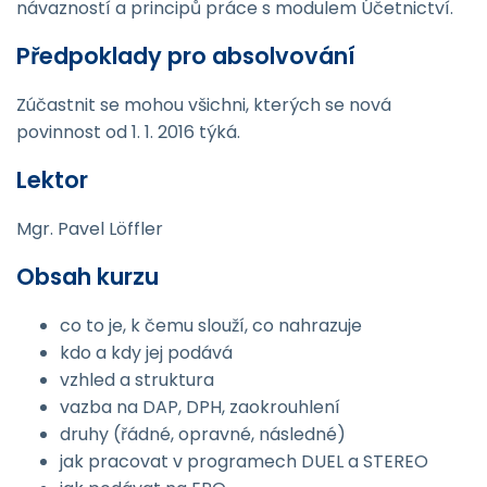
návazností a principů práce s modulem Účetnictví.
Předpoklady pro absolvování
Zúčastnit se mohou všichni, kterých se nová
povinnost od 1. 1. 2016 týká.
Lektor
Mgr. Pavel Löffler
Obsah kurzu
co to je, k čemu slouží, co nahrazuje
kdo a kdy jej podává
vzhled a struktura
vazba na DAP, DPH, zaokrouhlení
druhy (řádné, opravné, následné)
jak pracovat v programech DUEL a STEREO