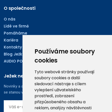
O společnosti
O nás
Lidé ve firmě
Pomáháme
Kariéra
Kontakty
Používáme soubory
Blog Ježkoviny
cookies
AUDIO PODCASTY
Tyto webové stránky používají
Ježek newsletter
soubory cookies a další
sledovací nástroje s cílem
Novinky a aktuality z oboru účetnictví, obchodu či legislativy
vylepšení uživatelského
se stanou vaším dobrým rádcem.
prostředí, zobrazení
přizpůsobeného obsahu a
reklam, analýzy návštěvnosti