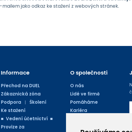
e-mailem jako odkaz ke stažení z webových stránek.
Informace
O společnosti
N
Přechod na DUEL
O nás
č
Zákaznická zóna
Lidé ve firmě
Podpora
Školení
Pomáháme
|
Ke stažení
Kariéra
■ Vedení účetnictví ■
Kontakty
Provize za
Blog Ježkoviny