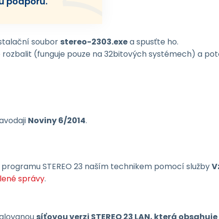
u podporu.
stalační soubor
stereo-2303.exe
a spusťte ho.
 rozbalit (funguje pouze na 32bitových systémech) a po
avodaji
Noviny 6/2014
.
o programu STEREO 23 naším technikem pomocí služby
V
lené správy
.
stalovanou
síťovou verzi STEREO 23 LAN, která obsahuj