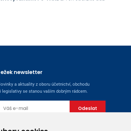
Ježek newsletter
ovinky a aktuality z oboru účetnictví, obchodu
i legislativy se stanou vaším dobrým rádcem.