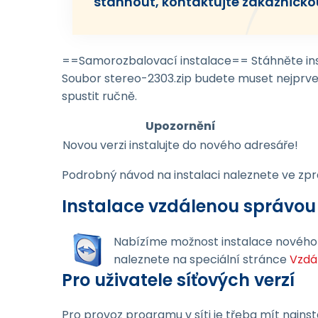
stáhnout, kontaktujte zákaznicko
==Samorozbalovací instalace== Stáhněte in
Soubor stereo-2303.zip budete muset nejprve
spustit ručně.
Upozornění
Novou verzi instalujte do nového adresáře!
Podrobný návod na instalaci naleznete ve zpr
Instalace vzdálenou správou
Nabízíme možnost instalace novéh
naleznete na speciální stránce
Vzdá
Pro uživatele síťových verzí
Pro provoz programu v síti je třeba mít nain