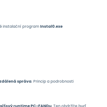
té instalační program
Instal0.exe
zdálená správa
. Princip a podrobnosti
e síťový runtime PC-FANDu
. Ten obdržíte buď