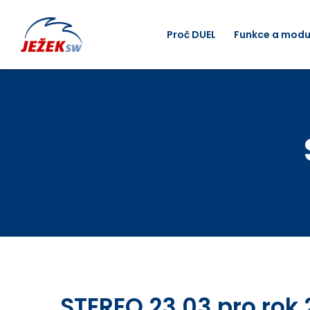
Proč DUEL
Funkce a modu
STEREO 23.03 pro rok 