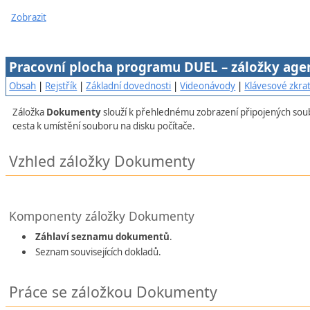
Zobrazit
Pracovní plocha programu DUEL – záložky ag
Obsah
|
Rejstřík
|
Základní dovednosti
|
Videonávody
|
Klávesové zkra
Záložka
Dokumenty
slouží k přehlednému zobrazení připojených so
cesta k umístění souboru na disku počítače.
Vzhled záložky Dokumenty
Komponenty záložky Dokumenty
Záhlaví seznamu dokumentů
.
Seznam souvisejících dokladů.
Práce se záložkou Dokumenty