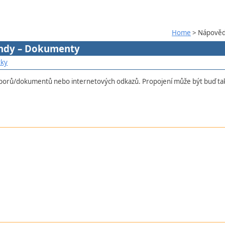
Home
> Nápověda
endy – Dokumenty
tky
uborů/dokumentů nebo internetových odkazů. Propojení může být buď tak