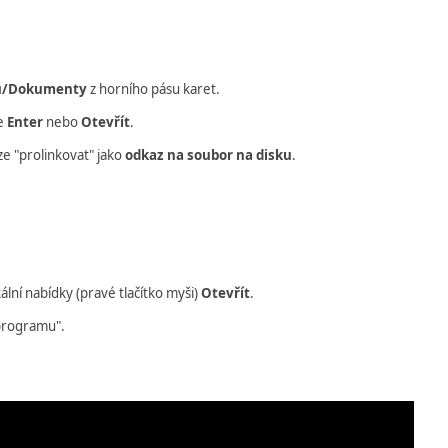
ku/Dokumenty
z horního pásu karet.
me
Enter
nebo
Otevřít
.
e "prolinkovat" jako
odkaz na soubor na disku
.
ní nabídky (pravé tlačítko myši)
Otevřít
.
programu".