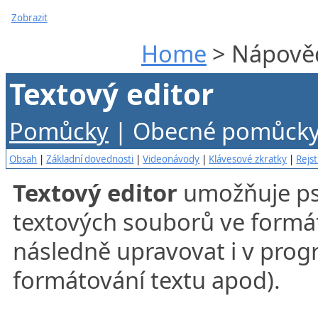
Zobrazit
Home
> Nápověd
Textový editor
P
omůcky
| Obecné pomůcky 
Obsah
|
Základní dovednosti
|
Videonávody
|
Klávesové zkratky
|
Rejst
Textový editor
umožňuje psa
textových souborů ve formát
následně upravovat i v pro
formátování textu apod).