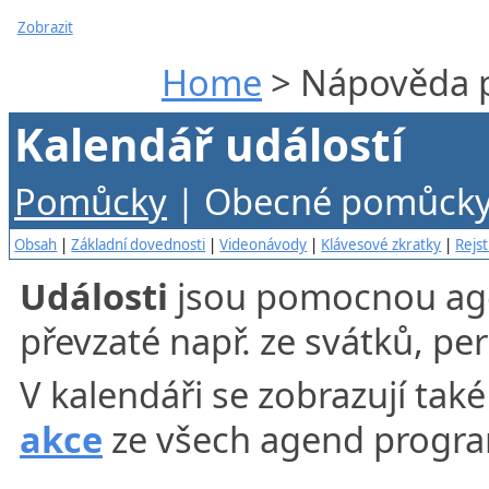
Zobrazit
Home
> Nápověda p
Kalendář událostí
P
omůcky
| Obecné pomůcky 
Obsah
|
Základní dovednosti
|
Videonávody
|
Klávesové zkratky
|
Rejst
Události
jsou pomocnou ag
převzaté např. ze svátků, per
V kalendáři se zobrazují tak
akce
ze všech agend program