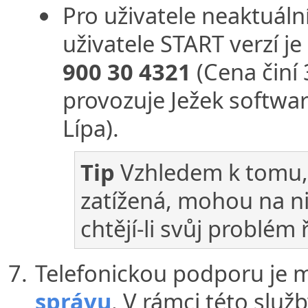
Pro uživatele neaktuáln
uživatele START verzí je
900 30 4321
(Cena činí
provozuje Ježek softwar
Lípa).
Tip
Vzhledem k tomu, 
zatížená, mohou na ni 
chtějí-li svůj problém ř
Telefonickou podporu je mo
správu
. V rámci této služ