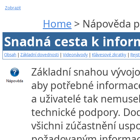
Zobrazit
Home
> Nápověda p
Snadná cesta k info
Obsah
|
Základní dovednosti
|
Videonávody
|
Klávesové zkratky
|
Rejst
Základní snahou vývojov
aby potřebné informac
a uživatelé tak nemusel
technické podpory. D
všichni zúčastnění uspo
požadovaným informac