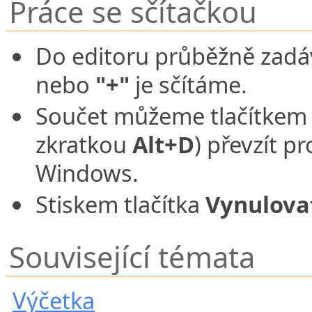
Práce se sčítačkou
Do editoru průběžně za
nebo
"+"
je sčítáme.
Součet můžeme tlačítke
zkratkou
Alt+D
) převzít p
Windows.
Stiskem tlačítka
Vynulova
Související témata
Výčetka