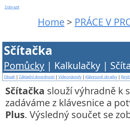
Zobrazit
Home
>
PRÁCE V P
Sčítačka
P
omůcky
| Kalkulačky | Sčít
Obsah
|
Základní dovednosti
|
Videonávody
|
Klávesové zkratky
|
Rejst
Sčítačka
slouží výhradně k s
zadáváme z klávesnice a po
Plus
. Výsledný součet se zo