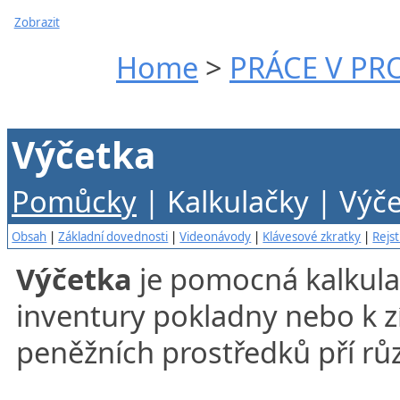
Zobrazit
Home
>
PRÁCE V P
Výčetka
P
omůcky
| Kalkulačky | Výč
Obsah
|
Základní dovednosti
|
Videonávody
|
Klávesové zkratky
|
Rejst
Výčetka
je pomocná kalkula
inventury pokladny nebo k z
peněžních prostředků pří rů