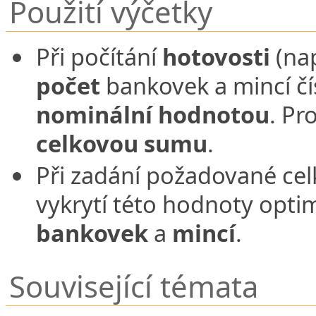
Použití výčetky
Při počítání
hotovosti
(na
počet
bankovek a mincí č
nominální hodnotou
. P
celkovou sumu
.
Při zadání požadované ce
vykrytí této hodnoty opt
bankovek
a
mincí
.
Související témata