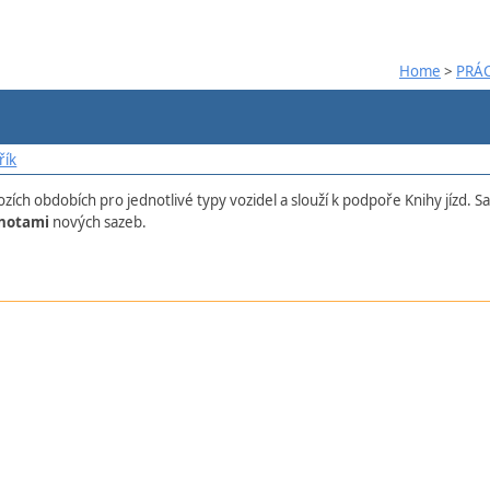
Home
>
PRÁ
řík
ozích obdobích pro jednotlivé typy vozidel a slouží k podpoře Knihy jízd.
notami
nových sazeb.