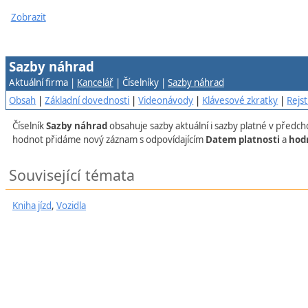
Zobrazit
Sazby náhrad
Aktuální firma |
Kancelář
| Číselníky |
Sazby náhrad
Obsah
|
Základní dovednosti
|
Videonávody
|
Klávesové zkratky
|
Rejst
Číselník
Sazby náhrad
obsahuje sazby aktuální i sazby platné v předch
hodnot přidáme nový záznam s odpovídajícím
Datem platnosti
a
hod
Související témata
Kniha jízd
,
Vozidla