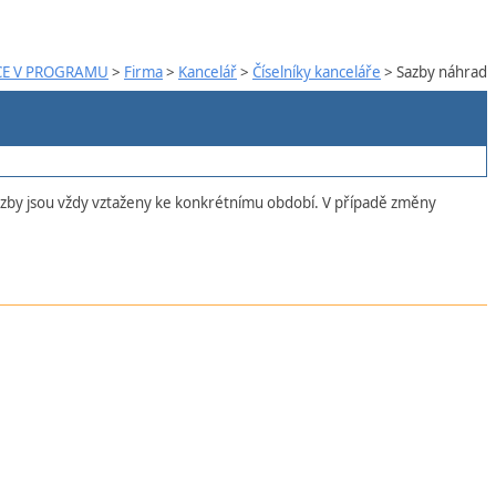
CE V PROGRAMU
>
Firma
>
Kancelář
>
Číselníky kanceláře
> Sazby náhrad
 Sazby jsou vždy vztaženy ke konkrétnímu období. V případě změny