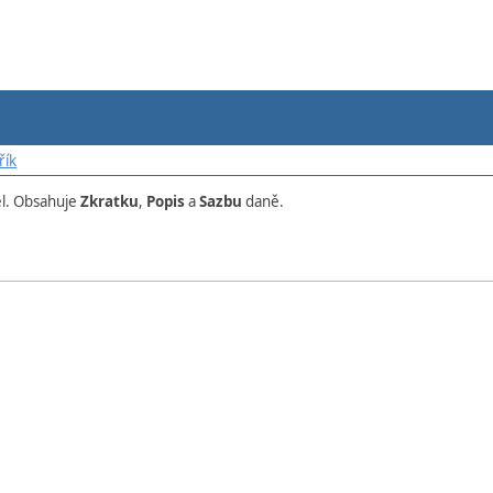
řík
el. Obsahuje
Zkratku
,
Popis
a
Sazbu
daně.