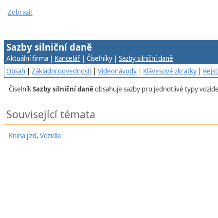
Zobrazit
Sazby silniční daně
Aktuální firma |
Kancelář
| Číselníky |
Sazby silniční daně
Obsah
|
Základní dovednosti
|
Videonávody
|
Klávesové zkratky
|
Rejst
Číselník
Sazby silniční daně
obsahuje sazby pro jednotlivé typy vozid
Související témata
Kniha jízd
,
Vozidla