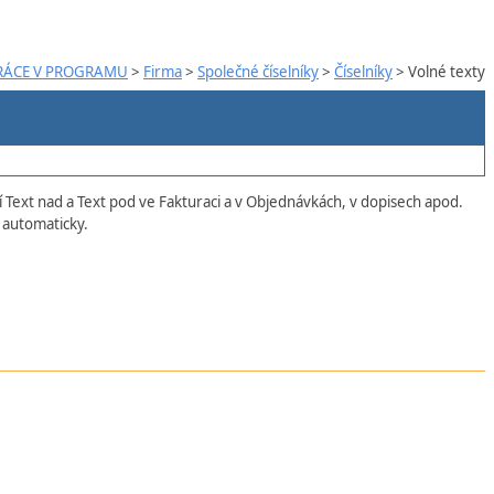
RÁCE V PROGRAMU
>
Firma
>
Společné číselníky
>
Číselníky
> Volné texty
í Text nad a Text pod ve Fakturaci a v Objednávkách, v dopisech apod.
e automaticky.