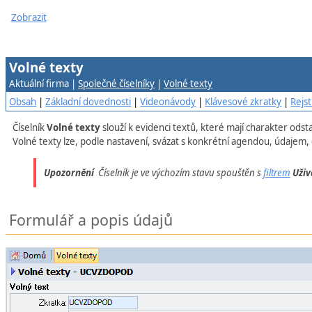
Zobrazit
Volné texty
Aktuální firma |
Společné číselníky
|
Volné texty
Obsah
|
Základní dovednosti
|
Videonávody
|
Klávesové zkratky
|
Rejst
Číselník
Volné texty
slouží k evidenci textů, které mají charakter ods
Volné texty lze, podle nastavení, svázat s konkrétní agendou, údajem, 
Upozornění
Číselník je ve výchozím stavu spouštěn s
filtrem
Uživ
Formulář a popis údajů