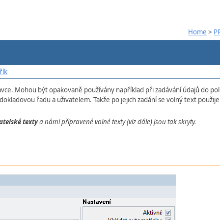
Home
>
P
řík
tavce. Mohou být opakovaně používány například při zadávání údajů do pol
dokladovou řadu a uživatelem. Takže po jejich zadání se volný text použij
atelské texty
a námi připravené volné texty (viz dále) jsou tak skryty.