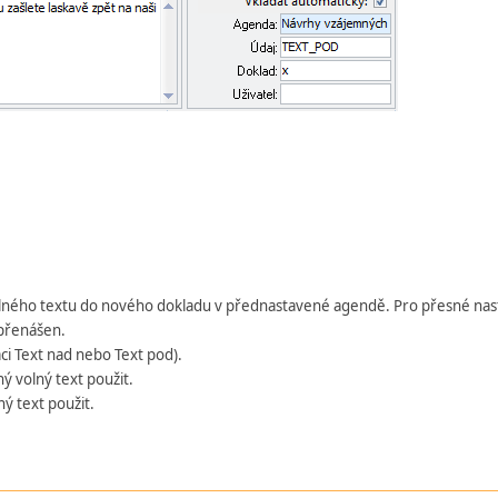
olného textu do nového dokladu v přednastavené agendě. Pro přesné nastav
 přenášen.
aci Text nad nebo Text pod).
ý volný text použit.
ý text použit.