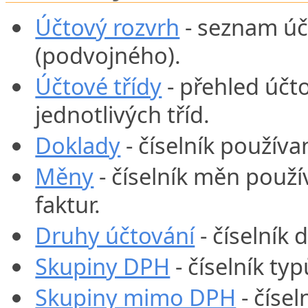
Účtový rozvrh
- seznam účt
(podvojného).
Účtové třídy
- přehled účt
jednotlivých tříd.
Doklady
- číselník použív
Měny
- číselník měn použí
faktur.
Druhy účtování
- číselník 
Skupiny DPH
- číselník t
Skupiny mimo DPH
- číse