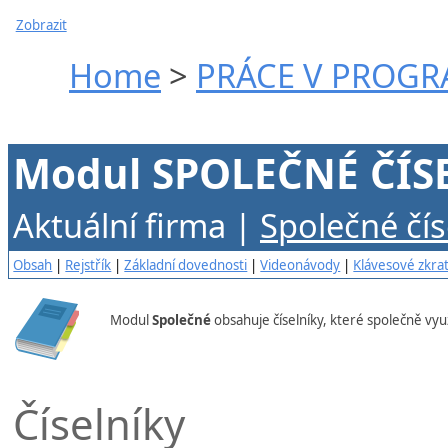
Zobrazit
Home
>
PRÁCE V PROG
Modul SPOLEČNÉ ČÍS
Aktuální firma |
Společné čís
Obsah
|
Rejstřík
|
Základní dovednosti
|
Videonávody
|
Klávesové zkra
Modul
Společné
obsahuje číselníky, které společně vyu
Číselníky