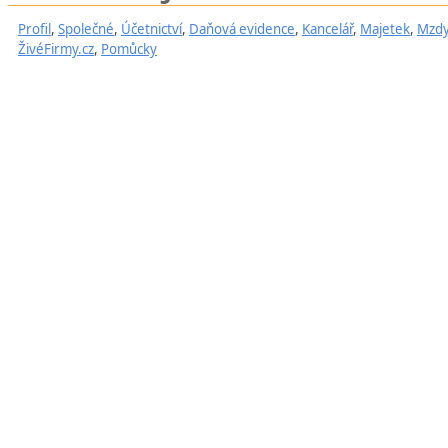
Profil
,
Společné
,
Účetnictví
,
Daňová evidence
,
Kancelář
,
Majetek
,
Mzd
ŽivéFirmy.cz
,
Pomůcky