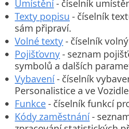
Umístění
- číselník umístě
Texty popisu
- číselník tex
sám připraví.
Volné texty
- číselník voln
Pojišťovny
- seznam pojišť
symbolů a dalších parame
Vybavení
- číselník vybav
Personalistice a ve Vozidl
Funkce
- číselník funkcí p
Kódy zaměstnání
- seznam
zpracování statistických p