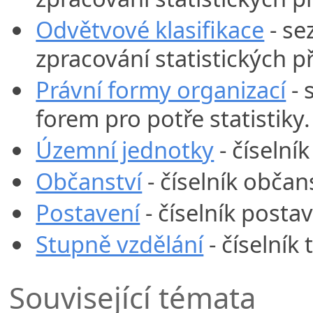
Odvětvové klasifikace
- se
zpracování statistických p
Právní formy organizací
- 
forem pro potře statistiky.
Územní jednotky
- číselní
Občanství
- číselník občans
Postavení
- číselník posta
Stupně vzdělání
- číselník 
Související témata