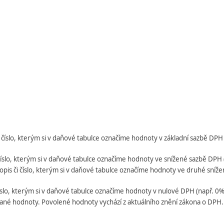
číslo, kterým si v daňové tabulce označíme hodnoty v základní sazbě DPH 
íslo, kterým si v daňové tabulce označíme hodnoty ve snížené sazbě DPH 
pis či číslo, kterým si v daňové tabulce označíme hodnoty ve druhé sníže
íslo, kterým si v daňové tabulce označíme hodnoty v nulové DPH (např. 0
ané hodnoty. Povolené hodnoty vychází z aktuálního znění zákona o DPH.