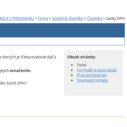
RÁCE V PROGRAMU
>
Firma
>
Společné číselníky
>
Číselníky
> Sazby DPH
e kterých je třeba evidovat daň z
Obsah stránky:
Úvod
Formulář a popis údajů
jejich
označením
.
Pracovní postupy
Související témata
níku Sazeb DPH i