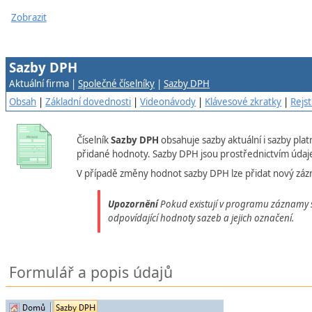
Zobrazit
Sazby DPH
Aktuální firma |
Společné číselníky
|
Sazby DPH
Obsah
|
Základní dovednosti
|
Videonávody
|
Klávesové zkratky
|
Rejst
Číselník
Sazby DPH
obsahuje sazby aktuální i sazby plat
přidané hodnoty. Sazby DPH jsou prostřednictvím údaj
V případě změny hodnot sazby DPH lze přidat nový záz
Upozornění
Pokud existují v programu záznamy s
odpovídající hodnoty sazeb a jejich označení.
Formulář a popis údajů