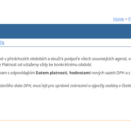
Home
>
P
řík
né v předchozích obdobích a slouží k podpoře všech souvisejících agend, v
e Platnost od vztaženy vždy ke konkrétnímu období.
nam s odpovídajícím
Datem platnosti
,
hodnotami
nových sazeb DPH a s 
taršího data DPH, musí být pro správné zobrazení a výpočty zadány v čísel