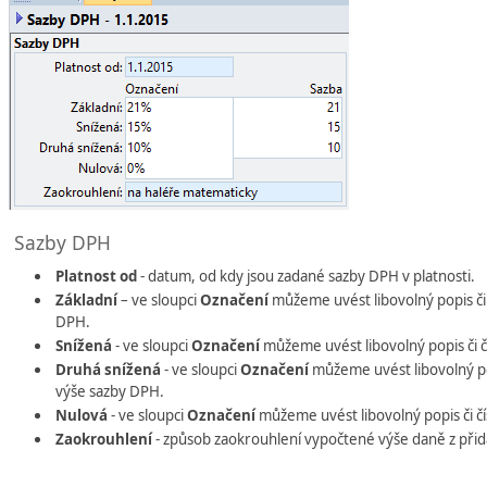
Sazby DPH
Platnost od
- datum, od kdy jsou zadané sazby DPH v platnosti.
Základní
– ve sloupci
Označení
můžeme uvést libovolný popis či 
DPH.
Snížená
- ve sloupci
Označení
můžeme uvést libovolný popis či č
Druhá snížená
- ve sloupci
Označení
můžeme uvést libovolný po
výše sazby DPH.
Nulová
- ve sloupci
Označení
můžeme uvést libovolný popis či č
Zaokrouhlení
- způsob zaokrouhlení vypočtené výše daně z přid