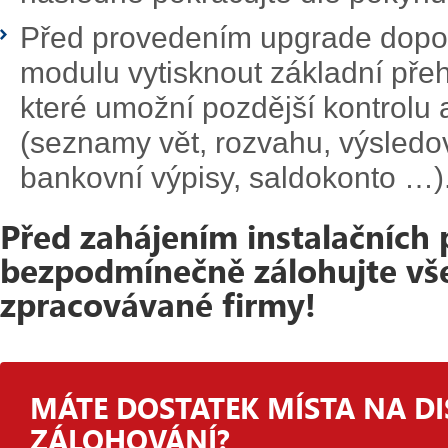
Před provedením upgrade dop
modulu vytisknout základní pře
které umožní pozdější kontrolu 
(seznamy vět, rozvahu, výsledov
bankovní výpisy, saldokonto …)
Před zahájením instalačních 
bezpodmínečně zálohujte vš
zpracovávané firmy!
MÁTE DOSTATEK MÍSTA NA DI
ZÁLOHOVÁNÍ?