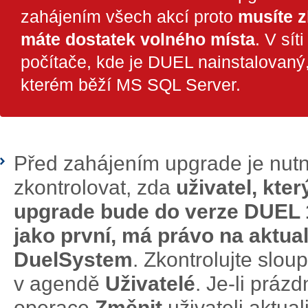
zahájením všech akcí proto
musíte z
máte dostatek volného místa
. V sít
počítače, kde je DUEL nainstalovaný, 
kterém běží MS SQL Server.
Před zahájením upgrade je nutné
zkontrolovat, zda
uživatel, kter
upgrade bude do verze DUEL 1
jako první, má právo na aktua
DuelSystem
. Zkontrolujte slou
v agendě
Uživatelé
. Je-li prá
operace
Změnit
uživateli aktuali