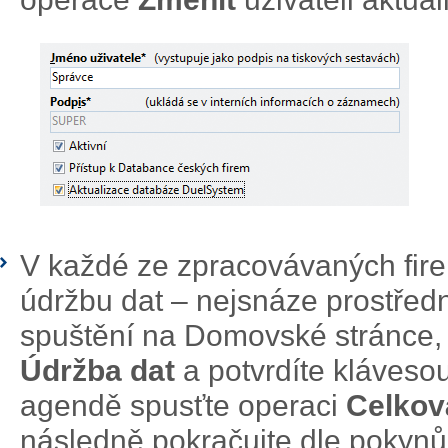
V každé ze zpracovávaných fir
údržbu dat – nejsnáze prostřed
spuštění na Domovské stránce,
Údržba dat
a potvrdíte kláveso
agendě spusťte operaci
Celkov
následně pokračujte dle pokynů