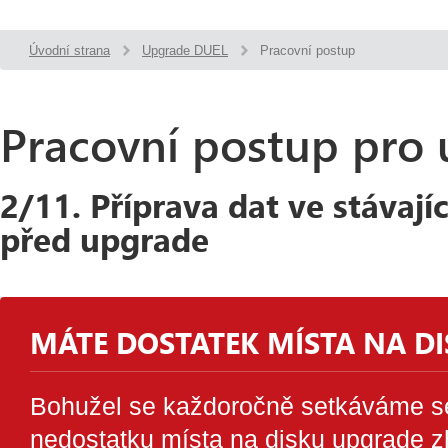
Úvodní strana
Upgrade DUEL
Pracovní postup
Pracovní postup pro
2/11. Příprava dat ve stávajíc
před upgrade
MÁTE DOSTATEK MÍSTA NA DI
Bohužel se každoročně setkáváme se 
nedostatku místa na disku upgrade z