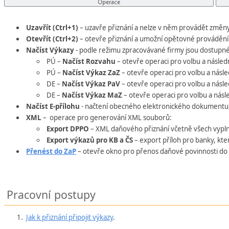
Uzavřít (Ctrl+1)
– uzavře přiznání a nelze v něm provádět změny
Otevřít (Ctrl+2)
– otevře přiznání a umožní opětovné prováděn
Načíst Výkazy
- podle režimu zpracovávané firmy jsou dostupné
PÚ –
Načíst Rozvahu
– otevře operaci pro volbu a násle
PÚ –
Načíst Výkaz ZaZ
– otevře operaci pro volbu a násl
DE –
Načíst Výkaz PaV
– otevře operaci pro volbu a násl
DE –
Načíst Výkaz MaZ
– otevře operaci pro volbu a nás
Načíst E-přílohu
- načtení obecného elektronického dokumentu
XML
– operace pro generování XML souborů:
Export DPPO
– XML daňového přiznání včetně všech vypln
Export výkazů pro KB a ČS
– export příloh pro banky, kt
Přenést do ZaP
– otevře okno pro přenos daňové povinnosti do
Pracovní postupy
Jak k přiznání připojit výkazy
.