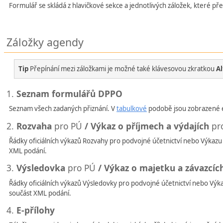
Formulář se skládá z hlavičkové sekce a jednotlivých záložek, které pře
Záložky agendy
Tip
Přepínání mezi záložkami je možné také klávesovou zkratkou
Al
1.
Seznam formulářů DPPO
Seznam všech zadaných přiznání. V
tabulkové
podobě jsou zobrazené 
2.
Rozvaha
pro PÚ
/ Výkaz o příjmech a výdajích
pr
Řádky oficiálních výkazů Rozvahy pro podvojné účetnictví nebo Výkazu 
XML podání.
3.
Výsledovka
pro PÚ
/ Výkaz o majetku a závazcíc
Řádky oficiálních výkazů Výsledovky pro podvojné účetnictví nebo Výka
součást XML podání.
4.
E-přílohy