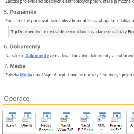
Záložka pro evidenci obecných elektronických příloh, které je možné k
5.
Poznámka
Zde je možné pořizovat poznámky a komentáře vztahující se k dokladu
Tip
Doprovodné texty uváděné v dokladech zadáme do záložky
Po
6.
Dokumenty
Na záložce
Dokumenty
ze evidovat libovolné dokumenty v souborové 
7.
Média
Záložka
Média
umožňuje připojit libovolné obrázky či soubory s jiným 
Operace