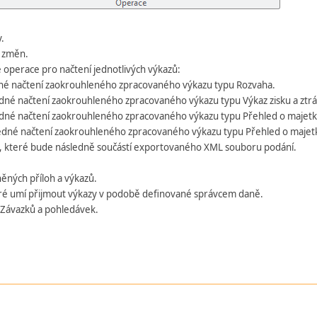
.
í změn.
 operace pro načtení jednotlivých výkazů:
dné načtení zaokrouhleného zpracovaného výkazu typu Rozvaha.
edné načtení zaokrouhleného zpracovaného výkazu typu Výkaz zisku a ztrá
edné načtení zaokrouhleného zpracovaného výkazu typu Přehled o majetku
ledné načtení zaokrouhleného zpracovaného výkazu typu Přehled o majetk
, které bude následně součástí exportovaného XML souboru podání.
ěných příloh a výkazů.
eré umí přijmout výkazy v podobě definované správcem daně.
 Závazků a pohledávek.