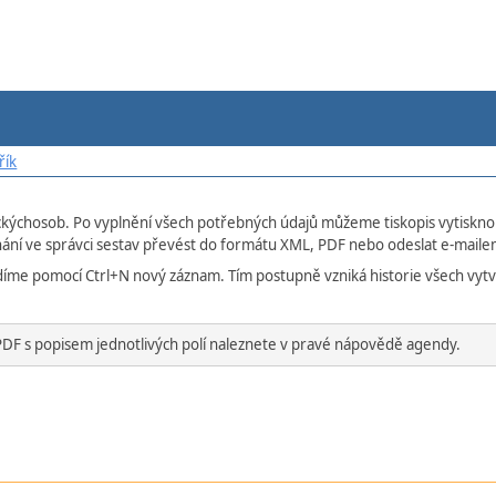
řík
kýchosob. Po vyplnění všech potřebných údajů můžeme tiskopis vytisknou
ání ve správci sestav převést do formátu XML, PDF nebo odeslat e-maile
díme pomocí Ctrl+N nový záznam. Tím postupně vzniká historie všech vytvo
DF s popisem jednotlivých polí naleznete v pravé nápovědě agendy.