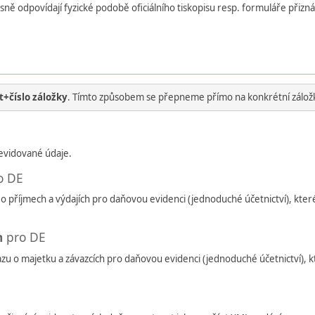
sně odpovídají fyzické podobě oficiálního tiskopisu resp. formuláře přizná
t+číslo záložky
. Tímto způsobem se přepneme přímo na konkrétní zálož
evidované údaje.
o DE
o příjmech a výdajích pro daňovou evidenci (jednoduché účetnictví), kter
h
pro DE
zu o majetku a závazcích pro daňovou evidenci (jednoduché účetnictví), k