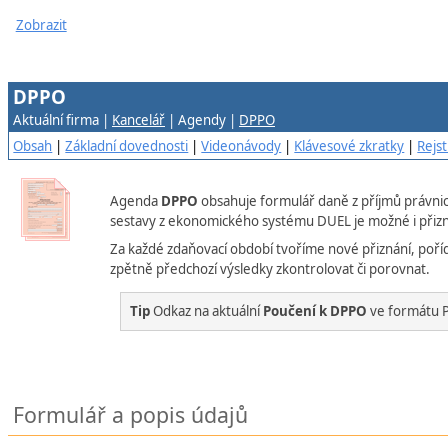
Zobrazit
DPPO
Aktuální firma |
Kancelář
| Agendy |
DPPO
Obsah
|
Základní dovednosti
|
Videonávody
|
Klávesové zkratky
|
Rejst
Agenda
DPPO
obsahuje formulář daně z příjmů právnic
sestavy z ekonomického systému DUEL je možné i přizn
Za každé zdaňovací období tvoříme nové přiznání, poří
zpětně předchozí výsledky zkontrolovat či porovnat.
Tip
Odkaz na aktuální
Poučení k DPPO
ve formátu P
Formulář a popis údajů