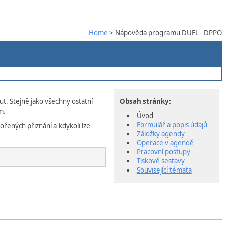
Home
> Nápověda programu DUEL - DPPO
t. Stejně jako všechny ostatní
Obsah stránky:
m.
Úvod
Formulář a popis údajů
řených přiznání a kdykoli lze
Záložky agendy
Operace v agendě
Pracovní postupy
Tiskové sestavy
Související témata