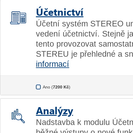
Účetnictví
Účetní systém STEREO um
vedení účetnictví. Stejně ja
tento provozovat samostatn
STEREU je přehledné a s
informací
Ano (
7200 Kč
)
Analýzy
Nadstavba k modulu Účetnic
běžné výstupy o nové funk