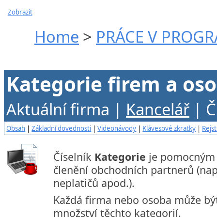
Zobrazit
Home
>
PRÁCE V PROG
Kategorie firem a os
Aktuální firma |
Kancelář
| Č
Obsah
|
Základní dovednosti
|
Videonávody
|
Klávesové zkratky
|
Rejst
Číselník
Kategorie
je pomocným 
členění obchodních partnerů (nap
neplatičů apod.).
Každá firma nebo osoba může být
množství těchto kategorií.