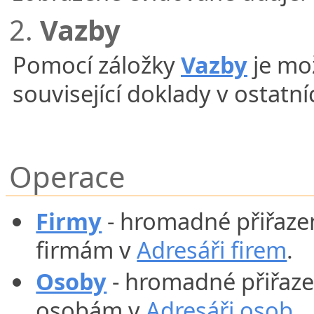
2.
Vazby
Pomocí záložky
Vazby
je mo
související doklady v ostatn
Operace
Firmy
- hromadné přiřaze
firmám v
Adresáři firem
.
Osoby
- hromadné přiřaze
osobám v
Adresáři osob
.