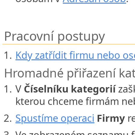
Pracovní postupy
Kdy zatřídit firmu nebo o
Hromadné přiřazení ka
V
Číselníku kategorií
zaš
kterou chceme firmám neb
Spustíme operaci
Firmy
r
Ve zobrazeném seznamu fi