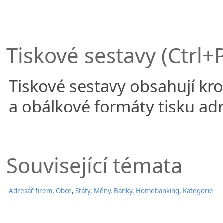
Tiskové sestavy (Ctrl+
Tiskové sestavy obsahují kr
a obálkové formáty tisku adr
Související témata
Adresář firem
,
Obce
,
Státy
,
Měny
,
Banky
,
Homebanking
,
Kategorie