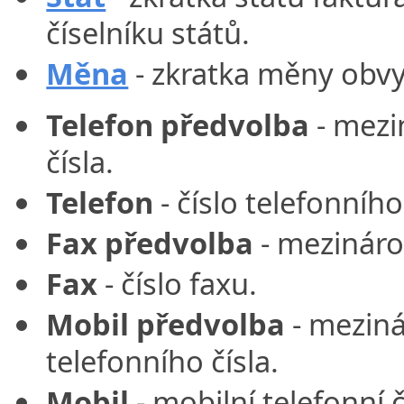
číselníku států.
Měna
- zkratka měny obvy
Telefon předvolba
- mezi
čísla.
Telefon
- číslo telefonního
Fax předvolba
- mezináro
Fax
- číslo faxu.
Mobil předvolba
- meziná
telefonního čísla.
Mobil
- mobilní telefonní č