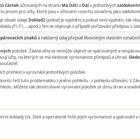
tů částek
účtovaných na stranu
Má Dáti
a
Dal
u jednotlivých
saldokontn
 to jenom pro účty, které jsou v účtovém rozvrhu označeny jako saldokont
je obsah údaje
Doklad2
(pokud je vyplněn) a pokud není vyplněn, tak ob
du (f1,F1,...apod.) Ten se objevuje v případě pořizování předpisu v údaj
í
párovacích znaků
a nabízený údaj přepsat libovolným vlastním označen
aných
položek. Žádná věta se nemůže objevit ve spárovaných a nespárov
vují účty, na kterých se má sledovat vyrovnanost předpisů a úhrad.
Sled
 současně.
cích přehled o vyrovnání jednotlivých položek.
konto řeší tuto problematiku z jiného pohledu - z pohledu účtování. V Zá
hledu. Můžete tak zkontrolovat vyrovnání položek ze dvou stran a snadněj
í doklady tzv. čistit a operativně řešit jejich vyrovnanost a spárování v 