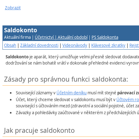
Zobrazit
Saldokonto
Aktuální firma |
Účetnictví | Aktuální období
|
PS Saldokonta
Obsah
|
Základní dovednosti
|
Videonávody
|
Klávesové zkratky
|
Rejst
Saldokonto
je aparát, který umožňuje velmi přesně sledovat dodavate
dodržování se nám bohatě vrátí v dokonale přehledné evidenci vyrovn
Zásady pro správnou funkci saldokonta:
Související záznamy v
Účetním deníku
musí mít stejné
párovací 
Účet, který chceme sledovat v saldokontu musí být v
Účtovém ro
související s účtováním mezd (zdravotní a sociální pojistné, účet
Závazky a pohledávky zaúčtované v některém z předcházejících úč
Jak pracuje saldokonto