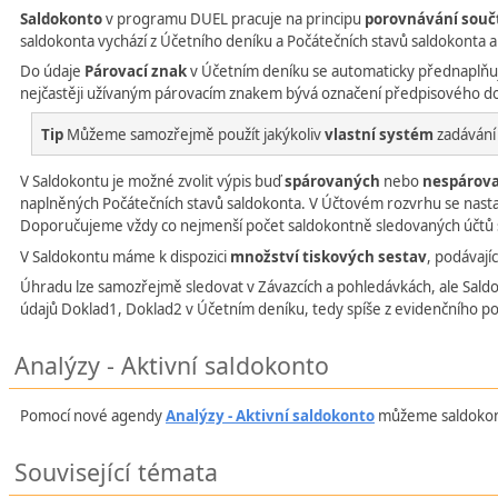
Saldokonto
v programu DUEL pracuje na principu
porovnávání souč
saldokonta vychází z Účetního deníku a Počátečních stavů saldokonta a
Do údaje
Párovací znak
v Účetním deníku se automaticky přednaplňu
nejčastěji užívaným párovacím znakem bývá označení předpisového dokla
Tip
Můžeme samozřejmě použít jakýkoliv
vlastní systém
zadáván
V Saldokontu je možné zvolit výpis buď
spárovaných
nebo
nespárov
naplněných Počátečních stavů saldokonta. V Účtovém rozvrhu se nasta
Doporučujeme vždy co nejmenší počet saldokontně sledovaných účtů
V Saldokontu máme k dispozici
množství tiskových sestav
, podávají
Úhradu lze samozřejmě sledovat v Závazcích a pohledávkách, ale Saldo
údajů Doklad1, Doklad2 v Účetním deníku, tedy spíše z evidenčního po
Analýzy - Aktivní saldokonto
Pomocí nové agendy
Analýzy - Aktivní saldokonto
můžeme saldokontrn
Související témata