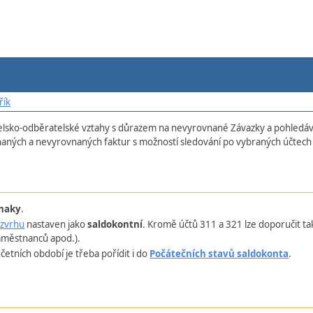
řík
lsko-odběratelské vztahy s důrazem na nevyrovnané Závazky a pohledávky.
aných a nevyrovnaných faktur s možností sledování po vybraných účtech 
znaky
.
zvrhu
nastaven jako
saldokontní
. Kromě účtů 311 a 321 lze doporučit tak
 zaměstnanců apod.).
etních období je třeba pořídit i do
Počátečních stavů saldokonta
.