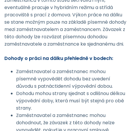
zaměstnanců v tomto stavu setrvává i nyní,
eventuálně pracuje v hybridním režimu a střídá
pracoviště s prací z domova. Výkon práce na dálku
se stane možným pouze na základě písemné dohody
mezi zaměstnavatelem a zaměstnancem. Závazek z
této dohody lze rozvázat písemnou dohodou
zaměstnavatele a zaměstnance ke sjednanému dni.
Dohody o práci na dálku přehledně v bodech:
Zaměstnavatel a zaměstnanec mohou
písemně vypovědět dohodu bez uvedení
důvodu s patnáctidenní výpovědní dobou.
Dohodu mohou strany sjednat s odlišnou délkou
výpovědní doby, která musí být stejná pro obě
strany.
Zaměstnavatel a zaměstnanec mohou
dohodnout, že závazek z této dohody nelze
vypovědět, pokud je v pracovní smlouvě