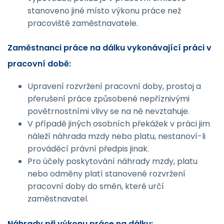
stanoveno jiné místo výkonu práce než
pracoviště zaměstnavatele.
Zaměstnanci práce na dálku vykonávající práci v
pracovní době:
Upravení rozvržení pracovní doby, prostoj a
přerušení práce způsobené nepříznivými
povětrnostními vlivy se na ně nevztahuje.
V případě jiných osobních překážek v práci jim
náleží náhrada mzdy nebo platu, nestanoví-li
prováděcí právní předpis jinak.
Pro účely poskytování náhrady mzdy, platu
nebo odměny platí stanovené rozvržení
pracovní doby do směn, které určí
zaměstnavatel.
Náhrady při výkonu práce na dálku: