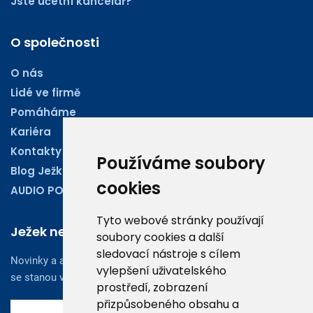
Jste účetní kancelář?
O společnosti
O nás
Lidé ve firmě
Pomáháme
Kariéra
Kontakty
Používáme soubory
Blog Ježkoviny
cookies
AUDIO PODCASTY
Tyto webové stránky používají
Ježek newsletter
soubory cookies a další
sledovací nástroje s cílem
Novinky a aktuality z oboru účetnictví, obchodu či legislativy
vylepšení uživatelského
se stanou vaším dobrým rádcem.
prostředí, zobrazení
přizpůsobeného obsahu a