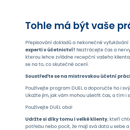
Tohle má být vaše pr
Přepisování dokladů a nekonečné vyťukávání 
experti v účetnictví!
Neztrácejte čas a nervy
kterou lehce zvládne recepční vašeho klienta
se na to, co skutečně ocení.
Soustřeďte se na mistrovskou účetní prác
Používejte program DUEL a doporučte ho i sv
Ukažte jim, jak vám mohou ušetřit čas, a tím i 
Používejte DUEL oba!
Udržte si díky tomu i velké klienty
, kteří cht
potřebu nebo pocit, že mají svá data u sebe a