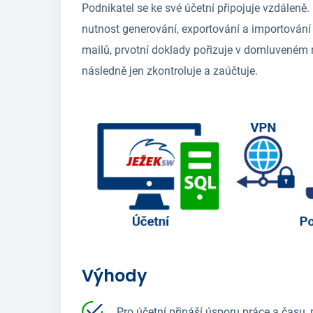
Podnikatel se ke své účetní připojuje vzdáleně
nutnost generování, exportování a importování 
mailů, prvotní doklady pořizuje v domluveném 
následně jen zkontroluje a zaúčtuje.
Výhody
Pro účetní přináší úsporu práce a času,