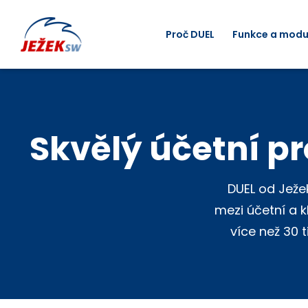
Proč DUEL
Funkce a modu
Skvělý účetní p
DUEL od Jež
mezi účetní a 
více než 30 