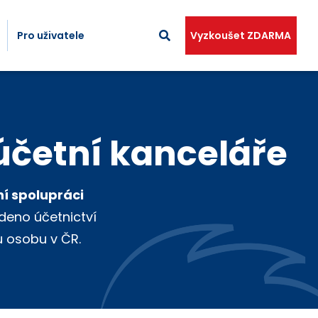
Pro uživatele
Vyzkoušet ZDARMA
účetní kanceláře
í spolupráci
deno účetnictví
u osobu v ČR.