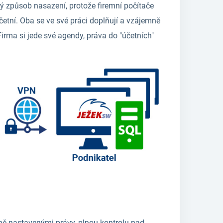
 způsob nasazení, protože firemní počítače
účetní. Oba se ve své práci doplňují a vzájemně
 Firma si jede své agendy, práva do "účetních"
ně nastavenými právy, plnou kontrolu nad