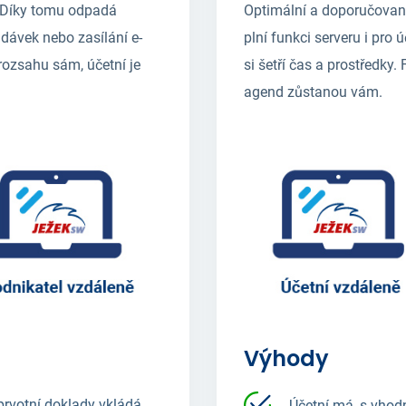
. Díky tomu odpadá
Optimální a doporučovaný
dávek nebo zasílání e-
plní funkci serveru i pro 
rozsahu sám, účetní je
si šetří čas a prostředky.
agend zůstanou vám.
Výhody
 prvotní doklady vkládá
Účetní má, s vhod