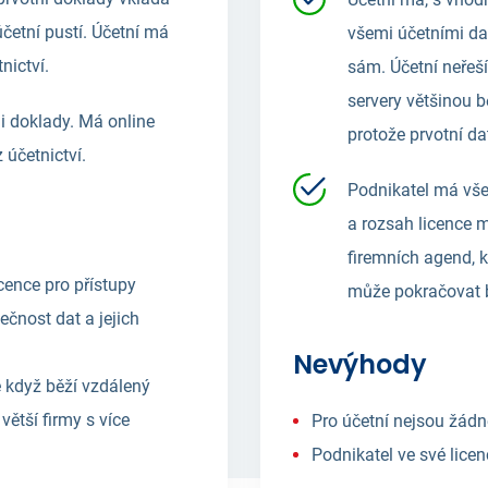
účetní pustí. Účetní má
všemi účetními dat
nictví.
sám. Účetní neřeší
servery většinou bě
 doklady. Má online
protože prvotní da
 účetnictví.
Podnikatel má vše
a rozsah licence 
firemních agend, 
cence pro přístupy
může pokračovat b
čnost dat a jejich
Nevýhody
 když běží vzdálený
větší firmy s více
Pro účetní nejsou žádné
Podnikatel ve své licen