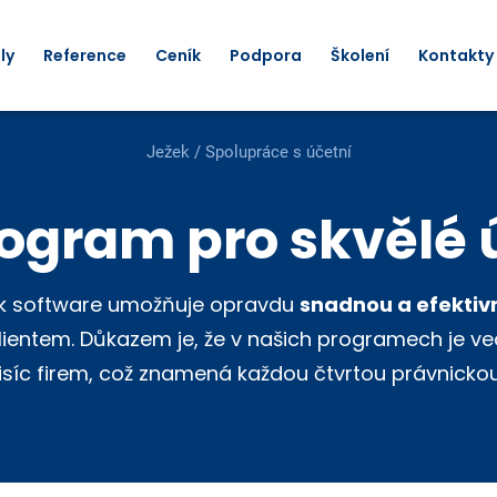
ly
Reference
Ceník
Podpora
Školení
Kontakty
Ježek
/ Spolupráce s účetní
rogram pro skvělé 
ek software umožňuje opravdu
snadnou a efektivn
klientem. Důkazem je, že v našich programech je ve
tisíc firem, což znamená každou čtvrtou právnicko