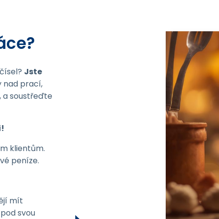
áce?
čísel?
Jste
 nad prací,
, a soustřeďte
i!
ým klientům.
své peníze.
ějí mít
 pod svou