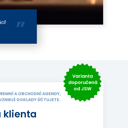
ci!
Varianta
doporučená
od JSW
 FIREMNÍ A OBCHODNÍ AGENDY,
 VZNIKLÉ DOKLADY ÚČTUJETE.
 klienta