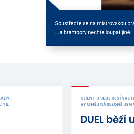
Soustřeďte se na mistrovskou prá
...a brambory nechte loupat jiné.
LADY.
KLIENT U SEBE ŘEŠÍ SVÉ
ÍTE.
VY U NĚJ NÁSLEDNĚ JEN
DUEL běží u