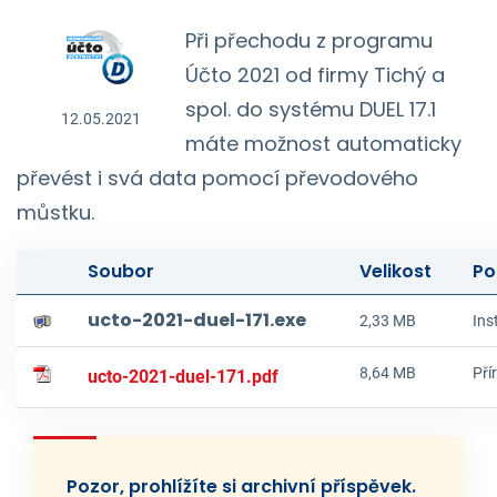
Při přechodu z programu
Účto 2021 od firmy Tichý a
spol. do systému DUEL 17.1
12.05.2021
máte možnost automaticky
převést i svá data pomocí převodového
můstku.
Soubor
Velikost
Po
ucto-2021-duel-171.exe
2,33 MB
Ins
8,64 MB
Pří
ucto-2021-duel-171.pdf
Pozor, prohlížíte si archivní příspěvek.