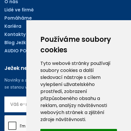
O nás
Lidé ve firmě
Pomáháme
Kariéra
Kontakty
Používáme soubory
Blog Ježkoviny
cookies
AUDIO PODCASTY
Tyto webové stránky používají
Ježek newsletter
soubory cookies a další
sledovací nástroje s cílem
Novinky a aktuality z oboru účetnictví, obchodu či legislativy
vylepšení uživatelského
se stanou vaším dobrým rádcem.
prostředí, zobrazení
přizpůsobeného obsahu a
reklam, analýzy návštěvnosti
webových stránek a zjištění
zdroje návštěvnosti.