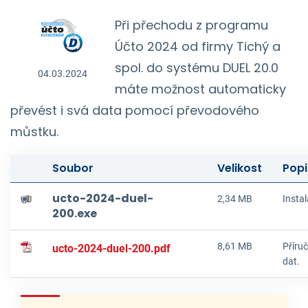
Při přechodu z programu
Účto 2024 od firmy Tichý a
spol. do systému DUEL 20.0
04.03.2024
máte možnost automaticky
převést i svá data pomocí převodového
můstku.
Soubor
Velikost
Popi
ucto-2024-duel-
2,34 MB
Insta
200.exe
8,61 MB
Příru
ucto-2024-duel-200.pdf
dat.