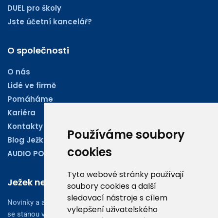
DUEL pro školy
Jste účetní kancelář?
O společnosti
O nás
Lidé ve firmě
Pomáháme
Kariéra
Kontakty
Používáme soubory
Blog Ježkoviny
cookies
AUDIO PODCASTY
Tyto webové stránky používají
Ježek newsletter
soubory cookies a další
sledovací nástroje s cílem
Novinky a aktuality z oboru účetnictví, obchodu či legislativy
vylepšení uživatelského
se stanou vaším dobrým rádcem.