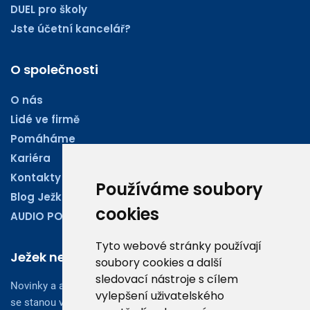
DUEL pro školy
Jste účetní kancelář?
O společnosti
O nás
Lidé ve firmě
Pomáháme
Kariéra
Kontakty
Používáme soubory
Blog Ježkoviny
cookies
AUDIO PODCASTY
Tyto webové stránky používají
Ježek newsletter
soubory cookies a další
sledovací nástroje s cílem
Novinky a aktuality z oboru účetnictví, obchodu či legislativy
vylepšení uživatelského
se stanou vaším dobrým rádcem.