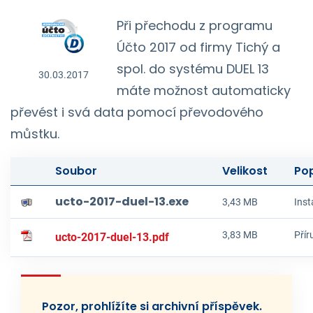
Při přechodu z programu
Účto 2017 od firmy Tichý a
spol. do systému DUEL 13
30.03.2017
máte možnost automaticky
převést i svá data pomocí převodového
můstku.
Soubor
Velikost
Pop
ucto-2017-duel-13.exe
3,43 MB
Inst
3,83 MB
Přír
ucto-2017-duel-13.pdf
Pozor, prohlížíte si archivní příspěvek.