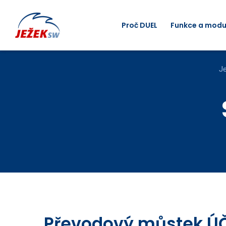
Proč DUEL
Funkce a modu
J
Převodový můstek ÚČT