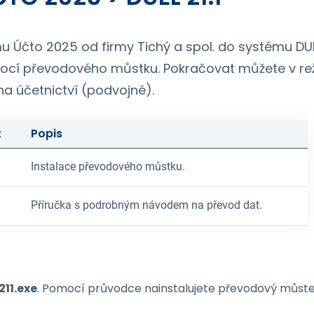
u Účto 2025 od firmy Tichý a spol. do systému DU
mocí převodového můstku. Pokračovat můžete v r
na účetnictví (podvojné).
t
Popis
Instalace převodového můstku.
Příručka s podrobným návodem na převod dat.
11.exe
. Pomocí průvodce nainstalujete převodový můstek