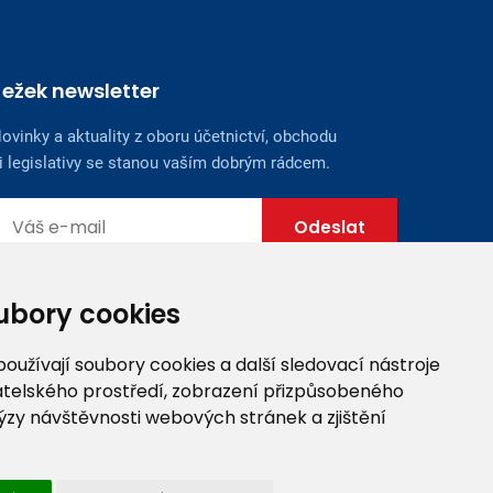
Ježek newsletter
ovinky a aktuality z oboru účetnictví, obchodu
i legislativy se stanou vaším dobrým rádcem.
ubory cookies
užívají soubory cookies a další sledovací nástroje
vatelského prostředí, zobrazení přizpůsobeného
ýzy návštěvnosti webových stránek a zjištění