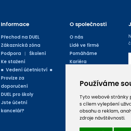
Informace
O společnosti
N
Přechod na DUEL
O nás
č
Zákaznická zóna
Lidé ve firmě
Podpora
Školení
Pomáháme
|
Ke stažení
Kariéra
■ Vedení účetnictví ■
Kontakty
Provize za
Blog Ježkoviny
Používáme so
doporučení
AUDIO PODCASTY
DUEL pro školy
Tyto webové stránky po
Jste účetní
s cílem vylepšení uži
kancelář?
obsahu a reklam, anal
zdroje návštěvnosti.