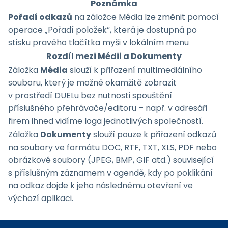
Poznámka
Pořadí odkazů
na záložce Média lze změnit pomocí
operace „Pořadí položek“, která je dostupná po
stisku pravého tlačítka myši v lokálním menu
Rozdíl mezi Médii a Dokumenty
Záložka
Média
slouží k přiřazení multimediálního
souboru, který je možné okamžitě zobrazit
v prostředí DUELu bez nutnosti spouštění
příslušného přehrávače/editoru – např. v adresáři
firem ihned vidíme loga jednotlivých společností.
Záložka
Dokumenty
slouží pouze k přiřazení odkazů
na soubory ve formátu DOC, RTF, TXT, XLS, PDF nebo
obrázkové soubory (JPEG, BMP, GIF atd.) související
s příslušným záznamem v agendě, kdy po poklikání
na odkaz dojde k jeho následnému otevření ve
výchozí aplikaci.