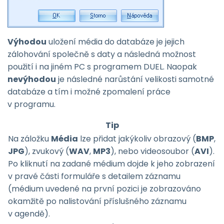
Výhodou
uložení média do databáze je jejich
zálohování společně s daty a následná možnost
použití i na jiném PC s programem DUEL. Naopak
nevýhodou
je následné narůstání velikosti samotné
databáze a tím i možné zpomalení práce
v programu.
Tip
Na záložku
Média
lze přidat jakýkoliv obrazový (
BMP
,
JPG
), zvukový (
WAV
,
MP3
), nebo videosoubor (
AVI
).
Po kliknutí na zadané médium dojde k jeho zobrazení
v pravé části formuláře s detailem záznamu
(médium uvedené na první pozici je zobrazováno
okamžitě po nalistování příslušného záznamu
v agendě).