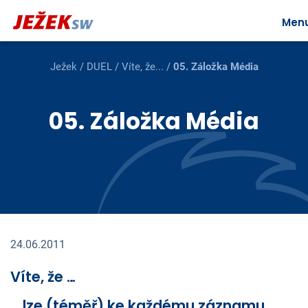
Men
Ježek
/
DUEL
/
Víte, že...
/
05. Záložka Média
05. Záložka Média
24.06.2011
Víte, že …
… lze (téměř) ke každému záznamu