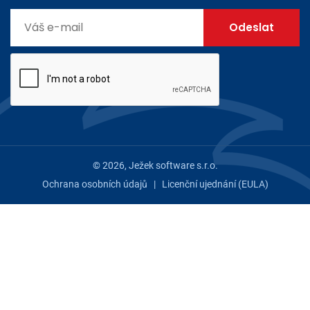
© 2026, Ježek software s.r.o.
Ochrana osobních údajů
|
Licenční ujednání (EULA)