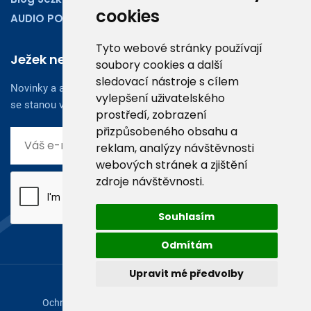
cookies
AUDIO PODCASTY
Tyto webové stránky používají
Ježek newsletter
soubory cookies a další
sledovací nástroje s cílem
Novinky a aktuality z oboru účetnictví, obchodu či legislativy
vylepšení uživatelského
se stanou vaším dobrým rádcem.
prostředí, zobrazení
přizpůsobeného obsahu a
reklam, analýzy návštěvnosti
webových stránek a zjištění
zdroje návštěvnosti.
Souhlasím
Odmítám
Upravit mé předvolby
© 2026, Ježek software s.r.o.
Ochrana osobních údajů
|
Licenční ujednání (EULA)