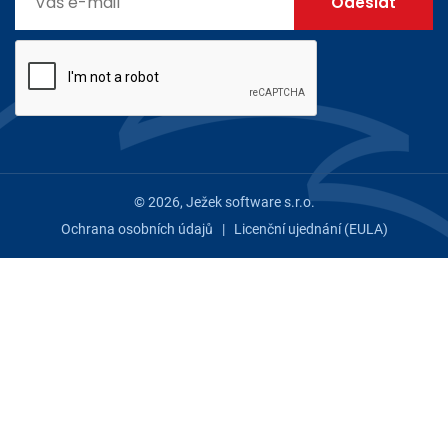
© 2026, Ježek software s.r.o.
Ochrana osobních údajů
|
Licenční ujednání (EULA)