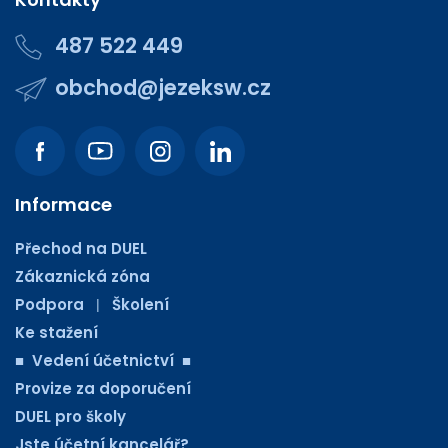
487 522 449
obchod@jezeksw.cz
Informace
Přechod na DUEL
Zákaznická zóna
Podpora
Školení
|
Ke stažení
■ Vedení účetnictví ■
Provize za doporučení
DUEL pro školy
Jste účetní kancelář?