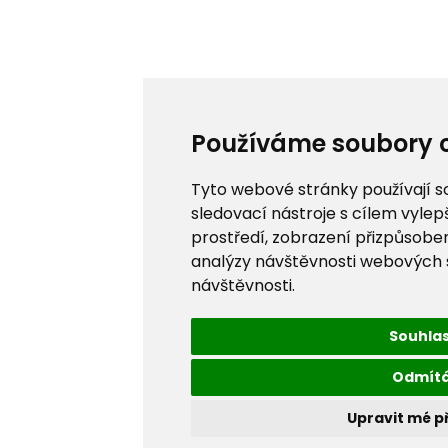
Používáme soubory 
Tyto webové stránky používají s
sledovací nástroje s cílem vylep
prostředí, zobrazení přizpůsobe
analýzy návštěvnosti webových st
návštěvnosti.
Souhla
Odmít
Upravit mé p