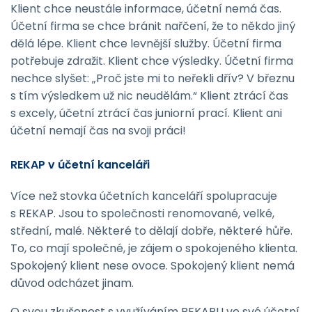
Klient chce neustále informace, účetní nemá čas.
Účetní firma se chce bránit nařčení, že to někdo jiný
dělá lépe. Klient chce levnější služby. Účetní firma
potřebuje zdražit. Klient chce výsledky. Účetní firma
nechce slyšet: „Proč jste mi to neřekli dřív? V březnu
s tím výsledkem už nic neudělám.“ Klient ztrácí čas
s excely, účetní ztrácí čas juniorní prací. Klient ani
účetní nemají čas na svoji práci!
REKAP v účetní kanceláři
Více než stovka účetních kanceláří spolupracuje
s REKAP. Jsou to společnosti renomované, velké,
střední, malé. Některé to dělají dobře, některé hůře.
To, co mají společné, je zájem o spokojeného klienta.
Spokojený klient nese ovoce. Spokojený klient nemá
důvod odcházet jinam.
O svou zkušenost s využíváním REKAPU ve své účetní