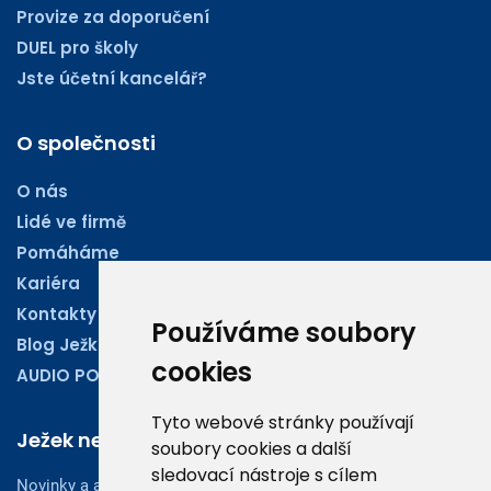
Provize za doporučení
DUEL pro školy
Jste účetní kancelář?
O společnosti
O nás
Lidé ve firmě
Pomáháme
Kariéra
Kontakty
Používáme soubory
Blog Ježkoviny
cookies
AUDIO PODCASTY
Tyto webové stránky používají
Ježek newsletter
soubory cookies a další
sledovací nástroje s cílem
Novinky a aktuality z oboru účetnictví, obchodu či legislativy