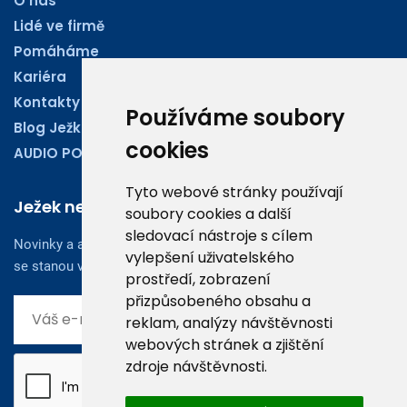
O nás
Lidé ve firmě
Pomáháme
Kariéra
Kontakty
Používáme soubory
Blog Ježkoviny
cookies
AUDIO PODCASTY
Tyto webové stránky používají
Ježek newsletter
soubory cookies a další
sledovací nástroje s cílem
Novinky a aktuality z oboru účetnictví, obchodu či legislativy
vylepšení uživatelského
se stanou vaším dobrým rádcem.
prostředí, zobrazení
přizpůsobeného obsahu a
reklam, analýzy návštěvnosti
webových stránek a zjištění
zdroje návštěvnosti.