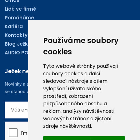
O nás
Lidé ve firmě
Pomáháme
Kariéra
Kontakty
Používáme soubory
Blog Ježkoviny
cookies
AUDIO PODCASTY
Tyto webové stránky používají
Ježek newsletter
soubory cookies a další
sledovací nástroje s cílem
Novinky a aktuality z oboru účetnictví, obchodu či legislativy
vylepšení uživatelského
se stanou vaším dobrým rádcem.
prostředí, zobrazení
přizpůsobeného obsahu a
reklam, analýzy návštěvnosti
webových stránek a zjištění
zdroje návštěvnosti.