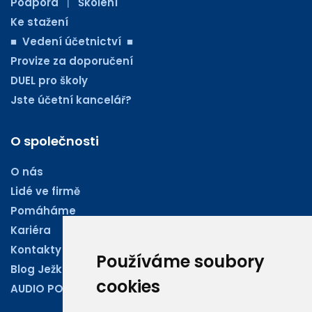
Podpora
Školení
|
Ke stažení
■ Vedení účetnictví ■
Provize za doporučení
DUEL pro školy
Jste účetní kancelář?
O společnosti
O nás
Lidé ve firmě
Pomáháme
Kariéra
Kontakty
Používáme soubory
Blog Ježkoviny
cookies
AUDIO PODCASTY