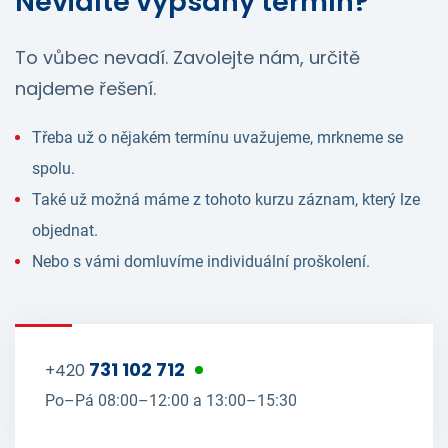
Nevidíte vypsaný termín?
To vůbec nevadí. Zavolejte nám, určitě
najdeme řešení.
Třeba už o nějakém termínu uvažujeme, mrkneme se
spolu.
Také už možná máme z tohoto kurzu záznam, který lze
objednat.
Nebo s vámi domluvíme individuální proškolení.
731 102 712
+420
Po–Pá 08:00–12:00 a 13:00–15:30