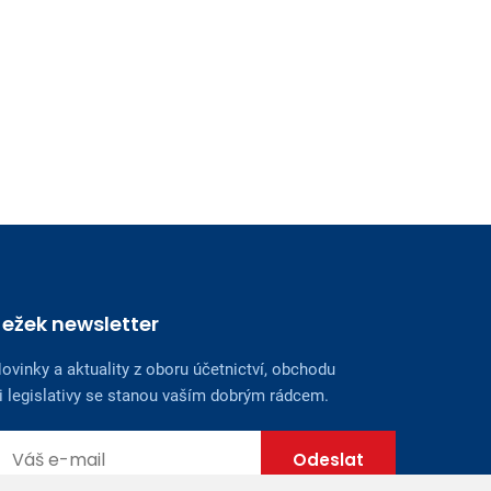
Ježek newsletter
ovinky a aktuality z oboru účetnictví, obchodu
i legislativy se stanou vaším dobrým rádcem.