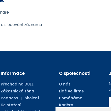
e:
ináře
ro sledování záznamu
Informace
O společnosti
N
Přechod na DUEL
O nás
č
Zákaznická zóna
Lidé ve firmě
Podpora
Školení
Pomáháme
|
Ke stažení
Kariéra