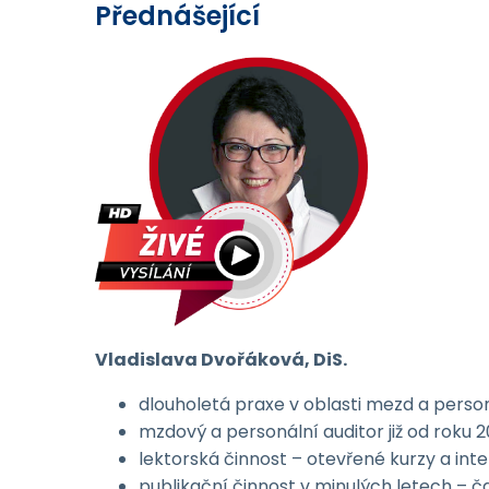
Přednášející
Vladislava Dvořáková, DiS.
dlouholetá praxe v oblasti mezd a persona
mzdový a personální auditor již od roku 200
lektorská činnost – otevřené kurzy a int
publikační činnost v minulých letech – 