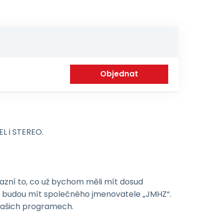
EL i STEREO.
azní to, co už bychom měli mít dosud
ré budou mít společného jmenovatele „JMHZ“.
 našich programech.