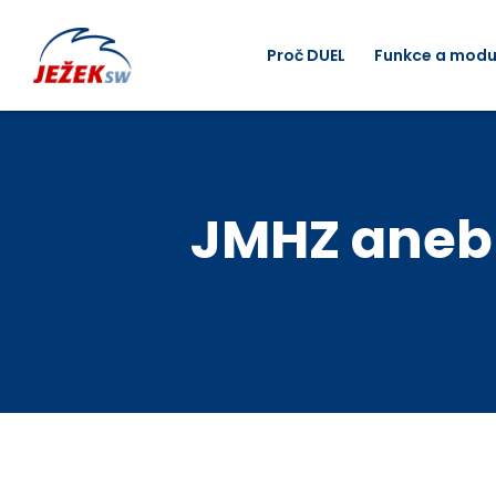
Proč DUEL
Funkce a modu
JMHZ aneb 