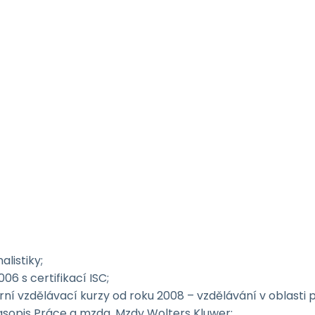
listiky;
6 s certifi­kací ISC;
erní vzdělávací kurzy od roku 2008 – vzdělávání v oblast
časopis Práce a mzda, Mzdy Wolters Kluwer;