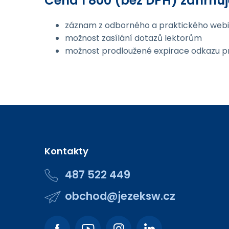
Cena 1 800 (bez DPH) zahrnuj
záznam z odborného a praktického web
možnost zasílání dotazů lektorům
možnost prodloužené expirace odkazu p
Kontakty
487 522 449
obchod@jezeksw.cz