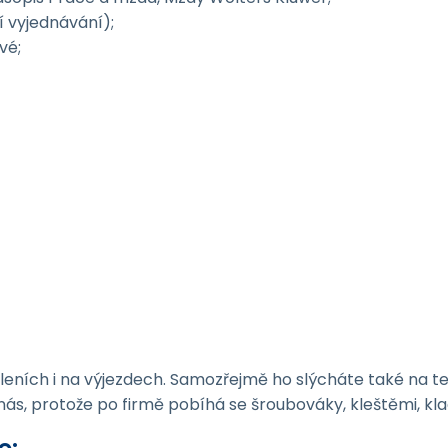
í vyjednávání);
vé;
leních i na výjezdech. Samozřejmě ho slýcháte také na t
 o nás, protože po firmě pobíhá se šroubováky, kleštěmi, 