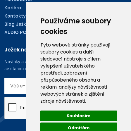
Kariéra
Kontakty
Používáme soubory
Blog Ježkoviny
cookies
AUDIO PODCASTY
Tyto webové stránky používají
Ježek newsletter
soubory cookies a další
sledovací nástroje s cílem
Novinky a aktuality z oboru účetnictví, obchodu či legislativy
vylepšení uživatelského
se stanou vaším dobrým rádcem.
prostředí, zobrazení
přizpůsobeného obsahu a
reklam, analýzy návštěvnosti
webových stránek a zjištění
zdroje návštěvnosti.
Souhlasím
Odmítám