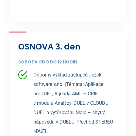
OSNOVA 3. den
SOBOTA OD 9 DO 12 HODIN
Odborný výklad zástupců Ježek
software s.r.o. (Témata: Aplikace
proDUEL, Agenda AML – CRIF
v modulu Analýzy, DUEL v CLOUDU,
DUEL a vytěžování, Maia – chytrá
nápověda v DUELU, Přechod STEREO-
>DUEL