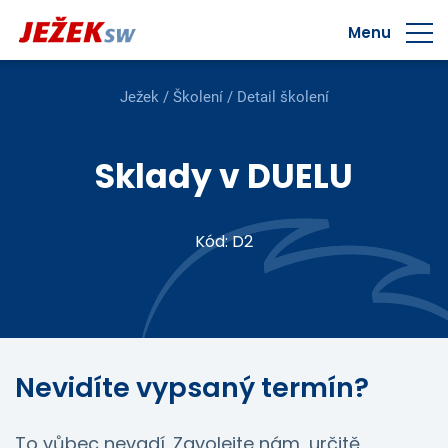
Menu
Ježek
/
Školení
/ Detail školení
Sklady v DUELU
Kód: D2
Nevidíte vypsaný termín?
To vůbec nevadí. Zavolejte nám, určitě