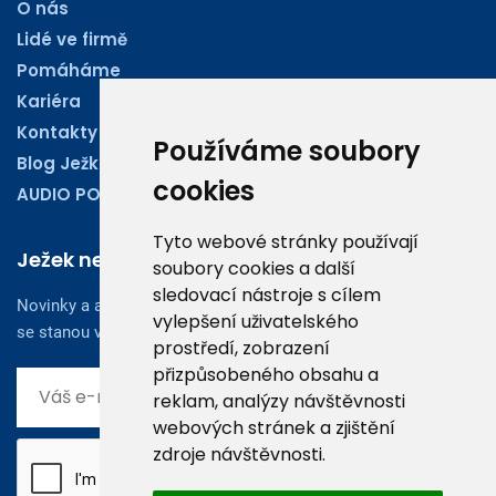
O nás
Lidé ve firmě
Pomáháme
Kariéra
Kontakty
Používáme soubory
Blog Ježkoviny
cookies
AUDIO PODCASTY
Tyto webové stránky používají
Ježek newsletter
soubory cookies a další
sledovací nástroje s cílem
Novinky a aktuality z oboru účetnictví, obchodu či legislativy
vylepšení uživatelského
se stanou vaším dobrým rádcem.
prostředí, zobrazení
přizpůsobeného obsahu a
reklam, analýzy návštěvnosti
webových stránek a zjištění
zdroje návštěvnosti.