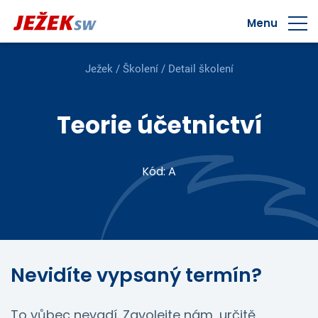
Menu
Ježek
/
Školení
/ Detail školení
Teorie účetnictví
Kód: A
Nevidíte vypsaný termín?
To vůbec nevadí. Zavolejte nám, určitě