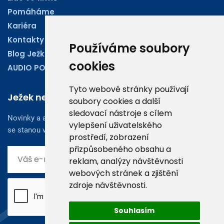
Pomáháme
Kariéra
Kontakty
Používáme soubory
Blog Ježkoviny
cookies
AUDIO PODCASTY
Tyto webové stránky používají
Ježek newsletter
soubory cookies a další
sledovací nástroje s cílem
Novinky a aktuality z oboru účetnictví, obchodu či legislativy
vylepšení uživatelského
se stanou vaším dobrým rádcem.
prostředí, zobrazení
přizpůsobeného obsahu a
reklam, analýzy návštěvnosti
webových stránek a zjištění
zdroje návštěvnosti.
Souhlasím