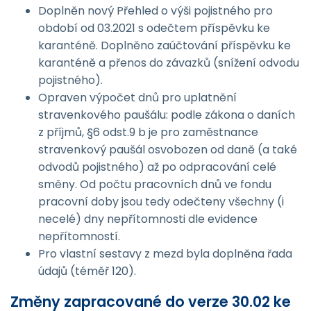
Doplněn nový Přehled o výši pojistného pro
období od 03.2021 s odečtem příspěvku ke
karanténě. Doplněno zaúčtování příspěvku ke
karanténě a přenos do závazků (snížení odvodu
pojistného).
Opraven výpočet dnů pro uplatnění
stravenkového paušálu: podle zákona o daních
z příjmů, §6 odst.9 b je pro zaměstnance
stravenkový paušál osvobozen od daně (a také
odvodů pojistného) až po odpracování celé
směny. Od počtu pracovních dnů ve fondu
pracovní doby jsou tedy odečteny všechny (i
necelé) dny nepřítomnosti dle evidence
nepřítomností.
Pro vlastní sestavy z mezd byla doplněna řada
údajů (téměř 120).
Změny zapracované do verze 30.02 ke