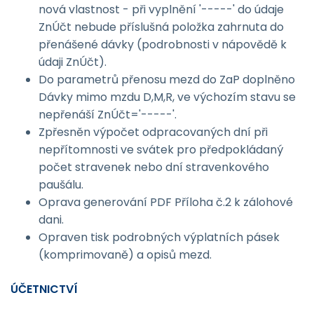
nová vlastnost - při vyplnění '-----' do údaje
ZnÚčt nebude příslušná položka zahrnuta do
přenášené dávky (podrobnosti v nápovědě k
údaji ZnÚčt).
Do parametrů přenosu mezd do ZaP doplněno
Dávky mimo mzdu D,M,R, ve výchozím stavu se
nepřenáší ZnÚčt='-----'.
Zpřesněn výpočet odpracovaných dní při
nepřítomnosti ve svátek pro předpokládaný
počet stravenek nebo dní stravenkového
paušálu.
Oprava generování PDF Příloha č.2 k zálohové
dani.
Opraven tisk podrobných výplatních pásek
(komprimovaně) a opisů mezd.
ÚČETNICTVÍ