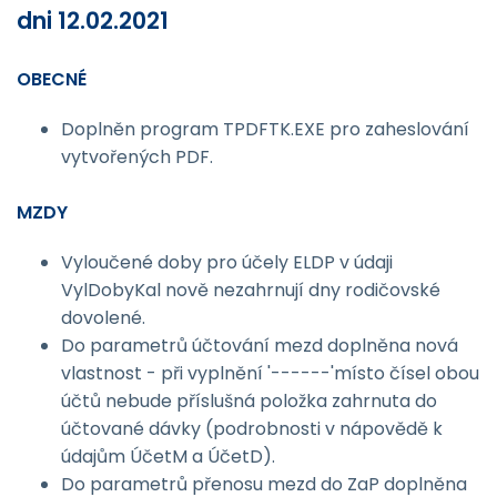
dni 12.02.2021
OBECNÉ
Doplněn program TPDFTK.EXE pro zaheslování
vytvořených PDF.
MZDY
Vyloučené doby pro účely ELDP v údaji
VylDobyKal nově nezahrnují dny rodičovské
dovolené.
Do parametrů účtování mezd doplněna nová
vlastnost - při vyplnění '------'místo čísel obou
účtů nebude příslušná položka zahrnuta do
účtované dávky (podrobnosti v nápovědě k
údajům ÚčetM a ÚčetD).
Do parametrů přenosu mezd do ZaP doplněna