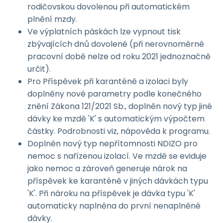
rodičovskou dovolenou při automatickém
plnění mzdy.
Ve výplatních páskách lze vypnout tisk
zbývajících dnů dovolené (při nerovnoměrné
pracovní době nelze od roku 2021 jednoznačně
určit).
Pro Příspěvek při karanténě a izolaci byly
doplněny nové parametry podle konečného
znění Zákona 121/2021 Sb., doplněn nový typ jiné
dávky ke mzdě 'K' s automatickým výpočtem
částky. Podrobnosti viz, nápověda k programu.
Doplněn nový typ nepřítomnosti NDIZO pro
nemoc s nařízenou izolací. Ve mzdě se eviduje
jako nemoc a zároveň generuje nárok na
příspěvek ke karanténě v jiných dávkách typu
'K'. Při nároku na příspěvek je dávka typu 'K'
automaticky naplněna do první nenaplněné
dávky.