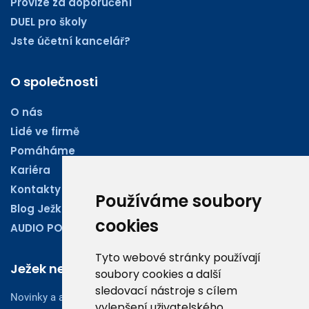
Provize za doporučení
DUEL pro školy
Jste účetní kancelář?
O společnosti
O nás
Lidé ve firmě
Pomáháme
Kariéra
Kontakty
Používáme soubory
Blog Ježkoviny
cookies
AUDIO PODCASTY
Tyto webové stránky používají
Ježek newsletter
soubory cookies a další
sledovací nástroje s cílem
Novinky a aktuality z oboru účetnictví, obchodu či legislativy
vylepšení uživatelského