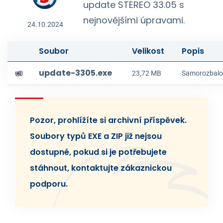
update STEREO 33.05 s
nejnovějšími úpravami.
24.10.2024
Soubor
Velikost
Popis
update-3305.exe
23,72 MB
Samorozbalov
Pozor, prohlížíte si archivní příspěvek.
Soubory typů EXE a ZIP již nejsou
dostupné, pokud si je potřebujete
stáhnout, kontaktujte zákaznickou
podporu.