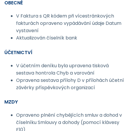
OBECNÉ
V Faktura s QR kódem při vícestránkových
fakturách opraveno vypádávání údaje Datum
vystavení
Aktualizován číselník bank
ÚČETNICTVÍ
V účetním deníku byla upravena tisková
sestava hontrola Chyb a varování
Opravena sestava přílohy D v přílohách účetní
závěrky příspěvkových organizací
MZDY
Opraveno plnění chybějících smluv a dohod v
číselníku Smlouvy a dohody (pomocí klávesy
F10)