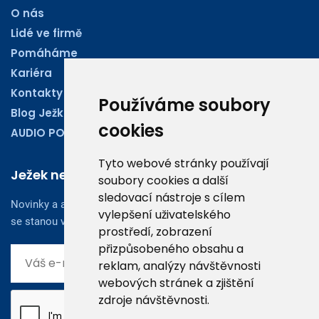
O nás
Lidé ve firmě
Pomáháme
Kariéra
Kontakty
Používáme soubory
Blog Ježkoviny
cookies
AUDIO PODCASTY
Tyto webové stránky používají
Ježek newsletter
soubory cookies a další
sledovací nástroje s cílem
Novinky a aktuality z oboru účetnictví, obchodu či legislativy
vylepšení uživatelského
se stanou vaším dobrým rádcem.
prostředí, zobrazení
přizpůsobeného obsahu a
reklam, analýzy návštěvnosti
webových stránek a zjištění
zdroje návštěvnosti.