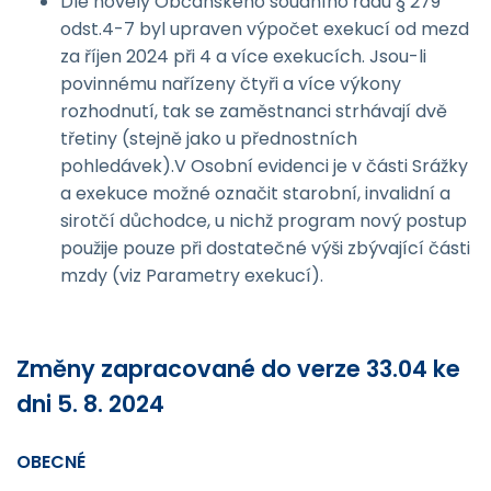
Dle novely Občanského soudního řádu § 279
odst.4-7 byl upraven výpočet exekucí od mezd
za říjen 2024 při 4 a více exekucích. Jsou-li
povinnému nařízeny čtyři a více výkony
rozhodnutí, tak se zaměstnanci strhávají dvě
třetiny (stejně jako u přednostních
pohledávek).V Osobní evidenci je v části Srážky
a exekuce možné označit starobní, invalidní a
sirotčí důchodce, u nichž program nový postup
použije pouze při dostatečné výši zbývající části
mzdy (viz Parametry exekucí).
Změny zapracované do verze 33.04 ke
dni 5. 8. 2024
OBECNÉ