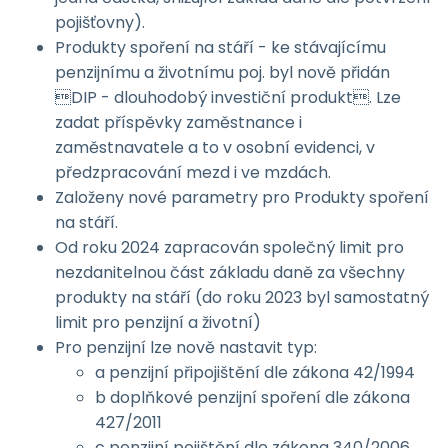
pojišťovny).
Produkty spoření na stáří - ke stávajícímu
penzijnímu a životnímu poj. byl nově přidán
DIP - dlouhodobý investiční produkt. Lze
zadat příspěvky zaměstnance i
zaměstnavatele a to v osobní evidenci, v
předzpracování mezd i ve mzdách.
Založeny nové parametry pro Produkty spoření
na stáří.
Od roku 2024 zapracován společný limit pro
nezdanitelnou část základu daně za všechny
produkty na stáří (do roku 2023 byl samostatný
limit pro penzijní a životní)
Pro penzijní lze nově nastavit typ:
a penzijní připojištění dle zákona 42/1994
b doplňkové penzijní spoření dle zákona
427/2011
c penzijní pojištění dle zákona 340/2006.