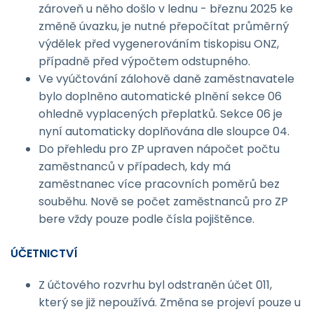
zároveň u něho došlo v lednu - březnu 2025 ke
změně úvazku, je nutné přepočítat průměrný
výdělek před vygenerováním tiskopisu ONZ,
případně před výpočtem odstupného.
Ve vyúčtování zálohově daně zaměstnavatele
bylo doplněno automatické plnění sekce 06
ohledně vyplacených přeplatků. Sekce 06 je
nyní automaticky doplňována dle sloupce 04.
Do přehledu pro ZP upraven nápočet počtu
zaměstnanců v případech, kdy má
zaměstnanec více pracovních poměrů bez
souběhu. Nově se počet zaměstnanců pro ZP
bere vždy pouze podle čísla pojištěnce.
ÚČETNICTVÍ
Z účtového rozvrhu byl odstraněn účet 011,
který se již nepoužívá. Změna se projeví pouze u