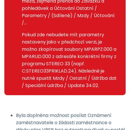
mezd, zejména přenos do Závazků a
pohledávek a Účtování Ostatní /
Parametry / (Sdílené) / Mzdy / Účtování
/...
Pokud zde nebudete mít parametry
nastaveny jako v předchozí verzi, je
možno zkopírovat soubory MPARPZ.000 a
MPARUD.000 z adresáře konkrétní firmy z
programu STEREO 33 (např.
C:STEREO33PRIKLAD.24). Následně je
nutné spustit Mzdy / Ostatní / Údržba dat
/ Speciální údržba / Update 34.02.
Byla doplněna možnost posílat Oznámení
zaměstnavatele o žádosti zaměstnance o
dávku přes VREP bez nutnosti používat e-portál.