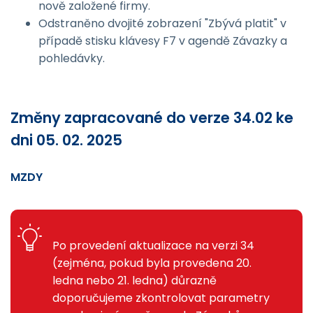
nově založené firmy.
Odstraněno dvojité zobrazení "Zbývá platit" v
případě stisku klávesy F7 v agendě Závazky a
pohledávky.
Změny zapracované do verze 34.02 ke
dni 05. 02. 2025
MZDY
Po provedení aktualizace na verzi 34
(zejména, pokud byla provedena 20.
ledna nebo 21. ledna) důrazně
doporučujeme zkontrolovat parametry