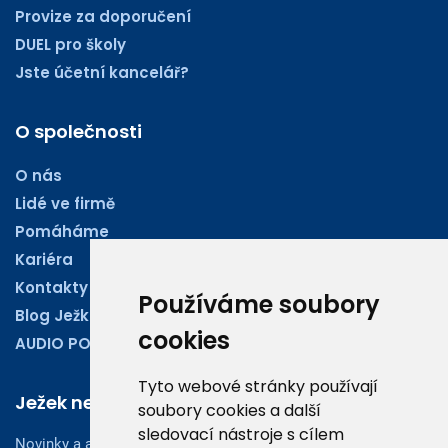
Provize za doporučení
DUEL pro školy
Jste účetní kancelář?
O společnosti
O nás
Lidé ve firmě
Pomáháme
Kariéra
Kontakty
Používáme soubory
Blog Ježkoviny
cookies
AUDIO PODCASTY
Tyto webové stránky používají
Ježek newsletter
soubory cookies a další
sledovací nástroje s cílem
Novinky a aktuality z oboru účetnictví, obchodu či legislativy