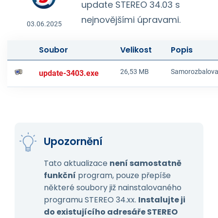
update STEREO 34.03 s
nejnovějšími úpravami.
03.06.2025
Soubor
Velikost
Popis
26,53 MB
Samorozbalovac
update-3403.exe
Upozornění
Tato aktualizace
není samostatně
funkční
program, pouze přepíše
některé soubory již nainstalovaného
programu STEREO 34.xx.
Instalujte ji
do existujícího adresáře STEREO