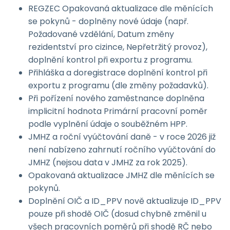
REGZEC Opakovaná aktualizace dle měnících
se pokynů - doplněny nové údaje (např.
Požadované vzdělání, Datum změny
rezidentství pro cizince, Nepřetržitý provoz),
doplnění kontrol při exportu z programu.
Přihláška a doregistrace doplnění kontrol při
exportu z programu (dle změny požadavků).
Při pořízení nového zaměstnance doplněna
implicitní hodnota Primární pracovní poměr
podle vyplnění údaje o souběžném HPP.
JMHZ a roční vyúčtování daně - v roce 2026 již
není nabízeno zahrnutí ročního vyúčtování do
JMHZ (nejsou data v JMHZ za rok 2025).
Opakovaná aktualizace JMHZ dle měnících se
pokynů.
Doplnění OIČ a ID_PPV nově aktualizuje ID_PPV
pouze při shodě OIČ (dosud chybně změnil u
všech pracovních poměrů při shodě RČ nebo