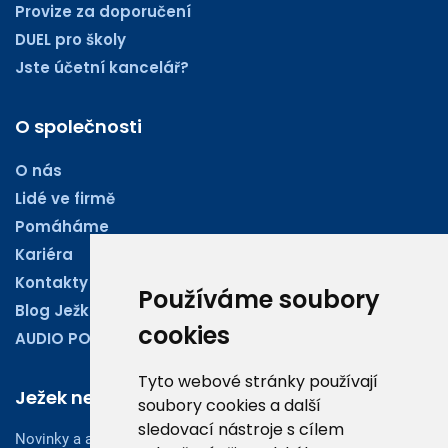
Provize za doporučení
DUEL pro školy
Jste účetní kancelář?
O společnosti
O nás
Lidé ve firmě
Pomáháme
Kariéra
Kontakty
Používáme soubory
Blog Ježkoviny
cookies
AUDIO PODCASTY
Tyto webové stránky používají
Ježek newsletter
soubory cookies a další
sledovací nástroje s cílem
Novinky a aktuality z oboru účetnictví, obchodu či legislativy