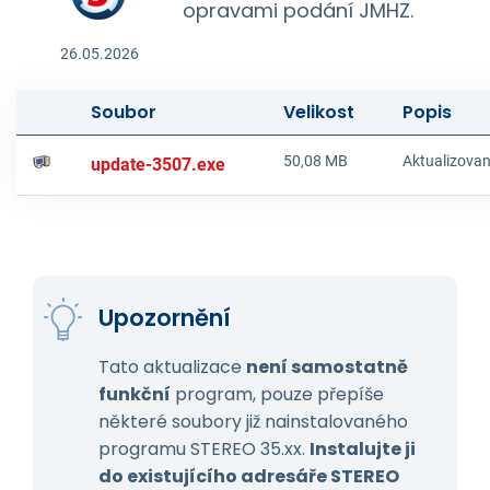
opravami podání JMHZ.
26.05.2026
Soubor
Velikost
Popis
50,08 MB
Aktualizova
update-3507.exe
Upozornění
Tato aktualizace
není samostatně
funkční
program, pouze přepíše
některé soubory již nainstalovaného
programu STEREO 35.xx.
Instalujte ji
do existujícího adresáře STEREO