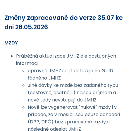
Změny zapracované do verze 35.07 ke
dni 26.05.2026
MZDY
Průběžná aktualizace JMHZ dle dostupných
informací
opravné JMHZ se již dotazuje na GUID
řádného JMHZ
Jiné dávky ke mzdě bez zadaného typu
(cestovné, ošatné,...) nejsou příjmem a
nově tedy nevstupují do JMHZ
Nově lze vygenerovat "nulové" mzdy i v
případě, že v měsíci jsou pouze dohodáři
(DPP, DPČ) bez zpracované mzdy,a
následně odeslat JMHZ