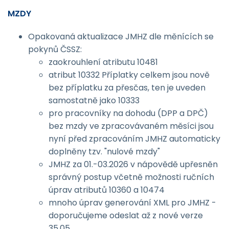
MZDY
Opakovaná aktualizace JMHZ dle měnících se
pokynů ČSSZ:
zaokrouhlení atributu 10481
atribut 10332 Příplatky celkem jsou nově
bez příplatku za přesčas, ten je uveden
samostatně jako 10333
pro pracovníky na dohodu (DPP a DPČ)
bez mzdy ve zpracovávaném měsíci jsou
nyní před zpracováním JMHZ automaticky
doplněny tzv. "nulové mzdy"
JMHZ za 01.-03.2026 v nápovědě upřesněn
správný postup včetně možnosti ručních
úprav atributů 10360 a 10474
mnoho úprav generování XML pro JMHZ -
doporučujeme odeslat až z nové verze
35.05