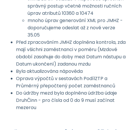
správný postup včetně možnosti ručních
úprav atributů 10360 a 10474
mnoho úprav generování XML pro JMHZ -
doporučujeme odeslat až z nové verze
35.05
Před zpracováním JMHZ doplněna kontrola, zda
mají všichni zaměstnanci v poměru (Mzdové
období zasahuje do doby mezi Datum nástupu a
Datum ukončení) zadanou mzdu
Byla aktualizována nápověda
Oprava výpočtů v sestavách PodílZTP a
Průměrný přepočtený počet zaměstnanců
Do údržby mezd byla doplněna údržba údaje
DruhČinn - pro čísla od 0 do 9 musí začínat
mezerou