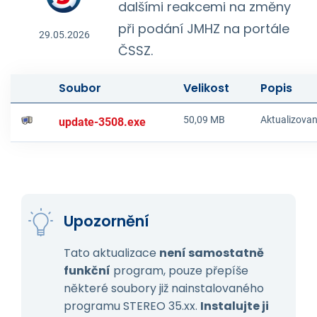
dalšími reakcemi na změny
při podání JMHZ na portále
29.05.2026
ČSSZ.
Soubor
Velikost
Popis
50,09 MB
Aktualizova
update-3508.exe
Upozornění
Tato aktualizace
není samostatně
funkční
program, pouze přepíše
některé soubory již nainstalovaného
programu STEREO 35.xx.
Instalujte ji