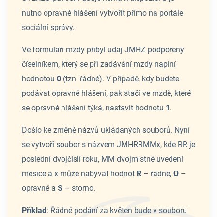
nutno opravné hlášení vytvořit přímo na portále
sociální správy.
Ve formuláři mzdy přibyl údaj JMHZ podpořený
číselníkem, který se při zadávání mzdy naplní
hodnotou
0
(tzn. řádné). V případě, kdy budete
podávat opravné hlášení, pak stačí ve mzdě, které
se opravné hlášení týká, nastavit hodnotu
1
.
Došlo ke změně názvů ukládaných souborů. Nyní
se vytvoří soubor s názvem JMHRRMMx, kde RR je
poslední dvojčíslí roku, MM dvojmístné uvedení
měsíce a x může nabývat hodnot
R
– řádné,
O
–
opravné a
S
– storno.
Příklad
: Řádné podání za květen bude v souboru