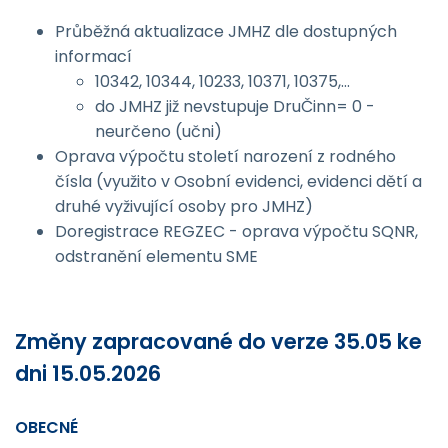
Průběžná aktualizace JMHZ dle dostupných
informací
10342, 10344, 10233, 10371, 10375,...
do JMHZ již nevstupuje DruČinn= 0 -
neurčeno (učni)
Oprava výpočtu století narození z rodného
čísla (využito v Osobní evidenci, evidenci dětí a
druhé vyživující osoby pro JMHZ)
Doregistrace REGZEC - oprava výpočtu SQNR,
odstranění elementu SME
Změny zapracované do verze 35.05 ke
dni 15.05.2026
OBECNÉ