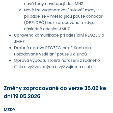
nově tedy nevstupují do JMHZ
Nově lze vygenerovat "nulové" mzdy i v
případě, že v měsíci jsou pouze dohodáři
(DPP, DPČ) bez zpracované mzdy,a
následně odeslat JMHZ
Upravena komunikace při odesílání REGZEC a
JMHZ
Drobné opravy REGZEC, např. Kontrola
Požadované vzdělání pouze u cizinců
Oprava výpočtu století narození z rodného
čísla u vyživovaných a vyživujících osob
Změny zapracované do verze 35.06 ke
dni 19.05.2026
MZDY