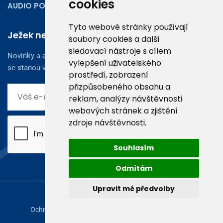
cookies
AUDIO PODCASTY
Tyto webové stránky používají
Ježek newsletter
soubory cookies a další
sledovací nástroje s cílem
Novinky a aktuality z oboru účetnictví, obchodu či legislativy
vylepšení uživatelského
se stanou vaším dobrým rádcem.
prostředí, zobrazení
přizpůsobeného obsahu a
reklam, analýzy návštěvnosti
webových stránek a zjištění
zdroje návštěvnosti.
Souhlasím
Odmítám
Upravit mé předvolby
© 2026, Ježek software s.r.o.
Ochrana osobních údajů
|
Licenční ujednání (EULA)