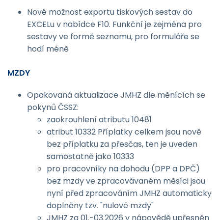
Nové možnost exportu tiskových sestav do
EXCELu v nabídce F10. Funkční je zejména pro
sestavy ve formě seznamu, pro formuláře se
hodí méně
MZDY
Opakovaná aktualizace JMHZ dle měnících se
pokynů ČSSZ:
zaokrouhlení atributu 10481
atribut 10332 Příplatky celkem jsou nově
bez příplatku za přesčas, ten je uveden
samostatně jako 10333
pro pracovníky na dohodu (DPP a DPČ)
bez mzdy ve zpracovávaném měsíci jsou
nyní před zpracováním JMHZ automaticky
doplněny tzv. "nulové mzdy"
JMHZ za 01.-03.2026 v nápovědě upřesněn