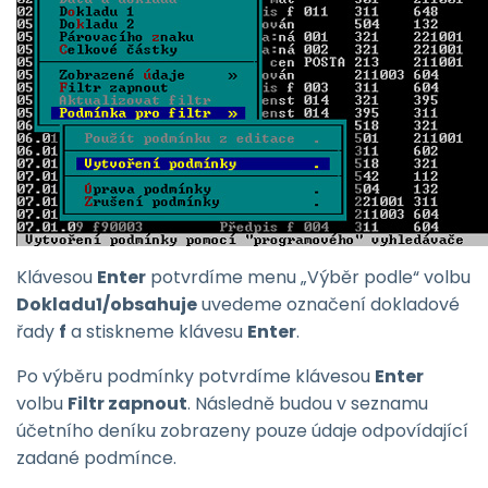
Klávesou
Enter
potvrdíme menu „Výběr podle“ volbu
Dokladu1/obsahuje
uvedeme označení dokladové
řady
f
a stiskneme klávesu
Enter
.
Po výběru podmínky potvrdíme klávesou
Enter
volbu
Filtr zapnout
. Následně budou v seznamu
účetního deníku zobrazeny pouze údaje odpovídající
zadané podmínce.