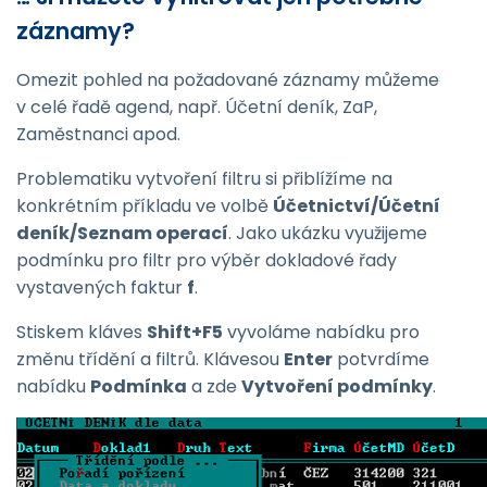
záznamy?
Omezit pohled na požadované záznamy můžeme
v celé řadě agend, např. Účetní deník, ZaP,
Zaměstnanci apod.
Problematiku vytvoření filtru si přiblížíme na
konkrétním příkladu ve volbě
Účetnictví/Účetní
deník/Seznam operací
. Jako ukázku využijeme
podmínku pro filtr pro výběr dokladové řady
vystavených faktur
f
.
Stiskem kláves
Shift+F5
vyvoláme nabídku pro
změnu třídění a filtrů. Klávesou
Enter
potvrdíme
nabídku
Podmínka
a zde
Vytvoření podmínky
.