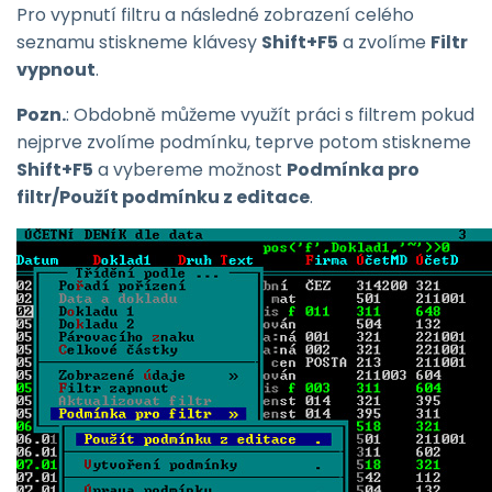
Pro vypnutí filtru a následné zobrazení celého
seznamu stiskneme klávesy
Shift+F5
a zvolíme
Filtr
vypnout
.
Pozn.
: Obdobně můžeme využít práci s filtrem pokud
nejprve zvolíme podmínku, teprve potom stiskneme
Shift+F5
a vybereme možnost
Podmínka pro
filtr/Použít podmínku z editace
.