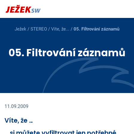
Ježek
/
STEREO
/
Víte, že...
/
05. Filtrování záznamů
05. Filtrování záznamů
11.09.2009
Víte, že …
… si můžete vyfiltrovat jen potřebné